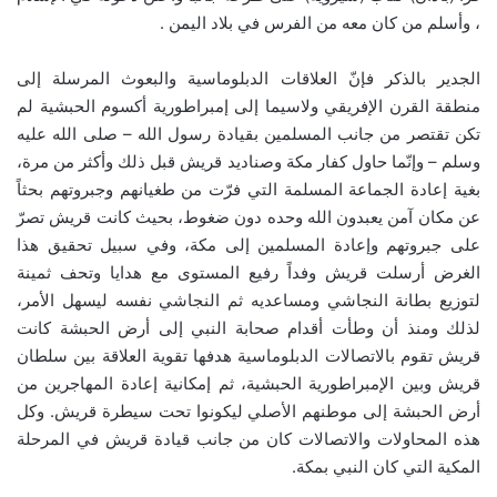
، وأسلم من كان معه من الفرس في بلاد اليمن .
الجدير بالذكر فإنّ العلاقات الدبلوماسية والبعوث المرسلة إلى
منطقة القرن الإفريقي ولاسيما إلى إمبراطورية أكسوم الحبشية لم
تكن تقتصر من جانب المسلمين بقيادة رسول الله – صلى الله عليه
وسلم – وإنّما حاول كفار مكة وصناديد قريش قبل ذلك وأكثر من مرة،
بغية إعادة الجماعة المسلمة التي فرّت من طغيانهم وجبروتهم بحثاً
عن مكان آمن يعبدون الله وحده دون ضغوط، بحيث كانت قريش تصرّ
على جبروتهم وإعادة المسلمين إلى مكة، وفي سبيل تحقيق هذا
الغرض أرسلت قريش وفداً رفيع المستوى مع هدايا وتحف ثمينة
لتوزيع بطانة النجاشي ومساعديه ثم النجاشي نفسه ليسهل الأمر،
لذلك ومنذ أن وطأت أقدام صحابة النبي إلى أرض الحبشة كانت
قريش تقوم بالاتصالات الدبلوماسية هدفها تقوية العلاقة بين سلطان
قريش وبين الإمبراطورية الحبشية، ثم إمكانية إعادة المهاجرين من
أرض الحبشة إلى موطنهم الأصلي ليكونوا تحت سيطرة قريش. وكل
هذه المحاولات والاتصالات كان من جانب قيادة قريش في المرحلة
المكية التي كان النبي بمكة.