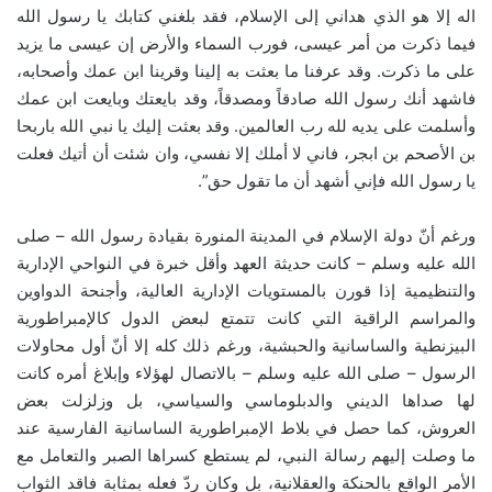
اله إلا هو الذي هداني إلى الإسلام، فقد بلغني كتابك يا رسول الله
فيما ذكرت من أمر عيسى، فورب السماء والأرض إن عيسى ما يزيد
على ما ذكرت‏.‏ وقد عرفنا ما بعثت به إلينا وقرينا ابن عمك وأصحابه،
فاشهد أنك رسول الله صادقاً ومصدقاً، وقد بايعتك وبايعت ابن عمك
وأسلمت على يديه لله رب العالمين‏.‏ وقد بعثت إليك يا نبي الله باربحا
بن الأصحم بن ابجر، فاني لا أملك إلا نفسي، وان شئت أن أتيك فعلت
يا رسول الله فإني أشهد أن ما تقول حق‏”.‏‏
ورغم أنّ دولة الإسلام في المدينة المنورة بقيادة رسول الله – صلى
الله عليه وسلم – كانت حديثة العهد وأقل خبرة في النواحي الإدارية
والتنظيمية إذا قورن بالمستويات الإدارية العالية، وأجنحة الدواوين
والمراسم الراقية التي كانت تتمتع لبعض الدول كالإمبراطورية
البيزنطية والساسانية والحبشية، ورغم ذلك كله إلا أنّ أول محاولات
الرسول – صلى الله عليه وسلم – بالاتصال لهؤلاء وإبلاغ أمره كانت
لها صداها الديني والدبلوماسي والسياسي، بل وزلزلت بعض
العروش، كما حصل في بلاط الإمبراطورية الساسانية الفارسية عند
ما وصلت إليهم رسالة النبي، لم يستطع كسراها الصبر والتعامل مع
الأمر الواقع بالحنكة والعقلانية، بل وكان ردّ فعله بمثابة فاقد الثواب