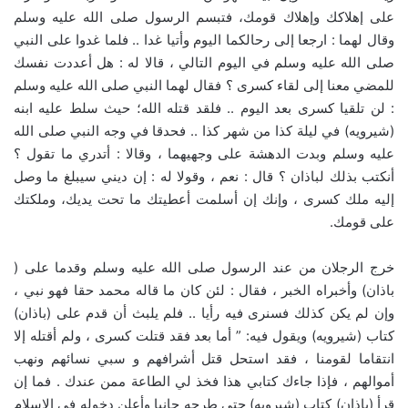
على إهلاكك وإهلاك قومك، فتبسم الرسول صلى الله عليه وسلم
وقال لهما : ارجعا إلى رحالكما اليوم وأتيا غدا .. فلما غدوا على النبي
صلى الله عليه وسلم في اليوم التالي ، قالا له : هل أعددت نفسك
للمضي معنا إلى لقاء كسرى ؟ فقال لهما النبي صلى الله عليه وسلم
: لن تلقيا كسرى بعد اليوم .. فلقد قتله الله؛ حيث سلط عليه ابنه
(شيرويه) في ليلة كذا من شهر كذا .. فحدقا في وجه النبي صلى الله
عليه وسلم وبدت الدهشة على وجهيهما ، وقالا : أتدري ما تقول ؟
أنكتب بذلك لباذان ؟ قال : نعم ، وقولا له : إن ديني سيبلغ ما وصل
إليه ملك كسرى ، وإنك إن أسلمت أعطيتك ما تحت يديك، وملكتك
على قومك.
خرج الرجلان من عند الرسول صلى الله عليه وسلم وقدما على (
باذان) وأخبراه الخبر ، فقال : لئن كان ما قاله محمد حقا فهو نبي ،
وإن لم يكن كذلك فسنرى فيه رأيا .. فلم يلبث أن قدم على (باذان)
كتاب (شيرويه) ويقول فيه: ” أما بعد فقد قتلت كسرى ، ولم أقتله إلا
انتقاما لقومنا ، فقد استحل قتل أشرافهم و سبي نسائهم ونهب
أموالهم ، فإذا جاءك كتابي هذا فخذ لي الطاعة ممن عندك . فما إن
قرأ (باذان) كتاب (شيرويه) حتى طرحه جانبا وأعلن دخوله في الإسلام