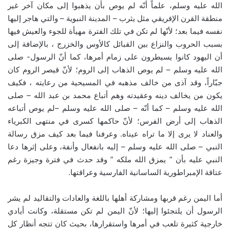
الله عليه وسلم، علماً أنّه لم يوص بأن يذهبوا إلى مكان آخر غير
منطقة القرن الإفريقي مثل يثرب – المدينة النبوية – والتي هاجر إليها
نفسه فيما بعد؛ لأنّها لم تكن في تلك الفترة مهيأة للجوء والعيش فيها
بسبب الحروب والنزاع بين القبائل كالأوس والخزرج ، بالإضافة إلى
أن اليهود كانوا يسيطرون على زمام أمرها، كما أنّ الرسول- صلى
الله عليه وسلم – لم يوص الذهاب إلى الروم؛ لأنّ قيصر الروم كان
جبّاراً، وقد آذى من خالف مذهبه في المسيحية من رعايته ، فكيف
يكون من يخالف دينه وعقيدته وهم أتباع محمد بن عبد الله – صلى
الله عليه وسلم – كما أنّه – صلى الله عليه وسلم –لم يوص أتباعه
الذهاب إلى أرض الفرس؛ لأنّ حاكمها كسرى في منتهى الكبرياء
والعناد لا يرى إلا ما تراه عيناه. وعرفنا فيما بعد كيف مزق رسالة
النبي – صلى الله عليه وسلم – إليه بانفعال وأنفة، وعلى إثرها دعا
النبي عليه بأن ” يمزق الله ملكه ” وقد حدث في فترة وجيزة رغم
عتاقة الإمبراطورية الساسانية الفارسية وعراقتها.
أما اليمن رغم قربها ومشاركة أهلها باللغة والعادات والتقاليد لم يشر
الرسول أن يلتجئوا إليها؛ لأنّ اليمن لم تكن مستقلة، وكانت أيادي
خارجية كثيرة تلعب في أمرها واستقرارها، بحيث كان تتجه أنظار كل