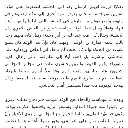
وهكذا قررت قريش إرسال وفد إلى الحبشة للضغوط على هؤلاء
الفارين من قبضتهم حتى يعودوا مرة أخرى إلى مكة ليفتنوهم في
دينهم، وليخرجوهم من دارهم في الحبشة التي اطمأنوا بها وأمنوا
فيها، وفعلاً وصل هذا الوفد برئاسة عمرو بن العاص الأموي إلى
الحبشة، ويقال كان معه عبد الله بن أبي ربيعة، وقيل كان معهما رجل
ثالث اسمه عمارة بن الوليد ، ومهما كان فإنّ هذا الوفد كان يتمتع
بشيء من الحنكة والذكاء بحيث لم يدخل ابن العاص ورفقاؤه على
النجاشي مباشرة، بل ذهب أولاً إلى بطارقته، وإلى رجال الدين
والوزراء وكبار القوم، والذين يجلسون عادة في مجلس النجاشي
يشيرون عليه بالرأي، ذهب إليهم وقد ملأ أيديهم جميعًا بالهدايا
العظيمة، ثم بدأ يطرح عليهم طلبه مرفقًا به حجته الدامغة؛ وذلك
بهدف الوقوف معه ضد المسلمين أمام النجاشي.
وبهذه الدبلوماسية والدهاء نجح الوفد بمهمته خير نجاح بقيادة عمرو،
بل وقبلوا منه جميعًا الهدايا، وسمعوا لرأيه واقتنعوا بفكرته، وبذلك
يكون قد مهَّد الطريق تمامًا للحوار مع النجاشي. وتروي الأخبار بأنّ
عمر بن العاص دخل على النجاشي، وفور دخوله أهداه هدايا عظيمة
قبل أن يفتتحها الحديث معه، وبعد أن اطمأنَّ عمرو بن العاص قبول