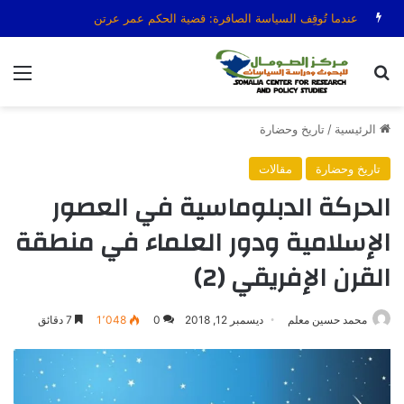
عندما تُوقِف السياسة الصافرة: قضية الحكم عمر عرتن
بحث عن
الق
الرئيسية
/
تاريخ وحضارة
تاريخ وحضارة
مقالات
الحركة الدبلوماسية في العصور
الإسلامية ودور العلماء في منطقة
القرن الإفريقي (2)
محمد حسين معلم
ديسمبر 12, 2018
0
1٬048
7 دقائق