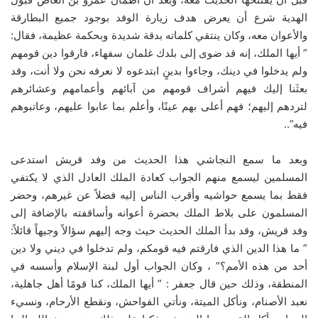
الهدية شرع أن يعرض هدف زيارة الوفد بوجود جميع البطارقة
والأعوان معه، وكان ينتقي كلماته بدقة شديدة وبحكمة عظيمة، فقال:
” أيها الملك، إنه قد ضوى إلى بلدك غلمان سفهاء، فارقوا دين قومهم
ولم يدخلوا في دينك، وجاءوا بدينٍ ابتدعوه لا نعرفه نحن ولا أنت، وقد
بعثَنا إليك فيهم أشراف قومهم من آبائهم وأعمامهم وعشائرهم
لتردهم إليهم؛ فهم أعلى بهم عينًا، وأعلم بما عابوا عليهم، وعاتبوهم
فيه”..
وبعد ما سمع النجاشي هذا الحديث من وفد قريش استدعى
المسلمين ليسمع منهم الجواب كعادة الملك العادل الذي لا يكتفي
فقط بما يسمع حواشيه وأقرب الناس إليه فضلاً عن غيرهم، وحضر
المسلمون على بلاط الملك بحضرة أعوانه وأساقفته بالإضافة إلى
وفد قريش، وقد بدأ الملك الحديث حيث وجه إليهم سؤالاً وجيهاً قائلاً:
” ما هذا الدين الذي فارقتم فيه قومكم، ولم تدخلوا في ديني ولا دين
أحد من هذه الأمم؟” ، وكان الجواب أول لبنة الإسلام وأسسه في
المنطقة، وذلك حين قال جعفر : ” أيها الملك، كنا قومًا أهل جاهلية،
نعبد الأصنام، ونأكل الميتة، ونأتي الفواحش، ونقطع الأرحام، ونسيء