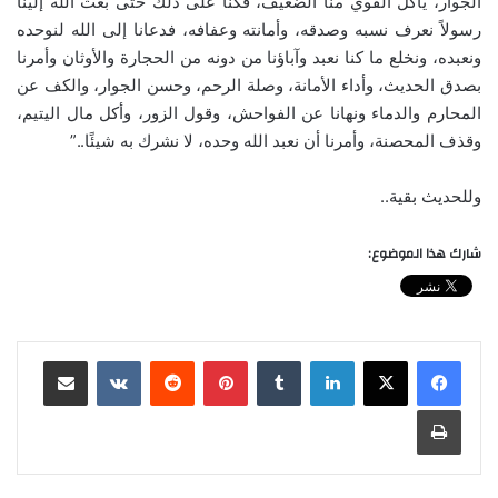
الجوار، يأكل القوي منا الضعيف، فكنا على ذلك حتى بعث الله إلينا
رسولاً نعرف نسبه وصدقه، وأمانته وعفافه، فدعانا إلى الله لنوحده
ونعبده، ونخلع ما كنا نعبد وآباؤنا من دونه من الحجارة والأوثان وأمرنا
بصدق الحديث، وأداء الأمانة، وصلة الرحم، وحسن الجوار، والكف عن
المحارم والدماء ونهانا عن الفواحش، وقول الزور، وأكل مال اليتيم،
وقذف المحصنة، وأمرنا أن نعبد الله وحده، لا نشرك به شيئًا..”
وللحديث بقية..
شارك هذا الموضوع:
لينكدإن
‏Tumblr
بينتيريست
‏Reddit
‏VKontakte
مشاركة عبر البريد
طباعة