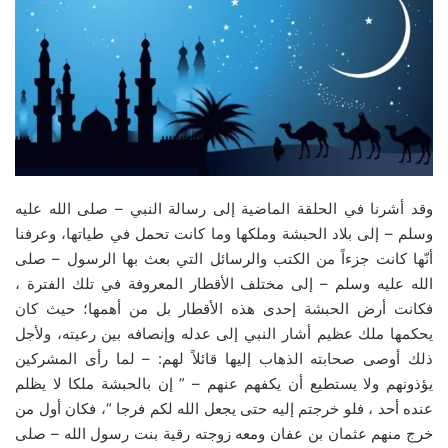
وقد أشرنا في الحلقة الماضية إلى رسالة النبي – صلى الله عليه
وسلم – إلى بلاد الحبشة وملكها وما كانت تحمل في طياتها، وعرفنا
أنّها كانت جزءاً من الكتب والرسائل التي بعث بها الرسول – صلى
الله عليه وسلم – إلى مختلف الأقطار المعروفة في تلك الفترة ،
فكانت أرض الحبشة إحدى هذه الأقطار بل من أهمها؛ حيث كان
يحكمها ملك عظيم أشار النبي إلى عدله وإنصافه بين رعيته، ولأجل
ذلك أوصى صحابته الذهاب إليها قائلاً لهم: – لما رأى المشركين
يؤذونهم ولا يستطيع أن يكفهم عنهم – ” إن بالحبشة ملكا لا يظلم
عنده أحد ، فلو خرجتم إليه حتى يجعل الله لكم فرجا “، فكان أول من
خرج منهم عثمان بن عفان ومعه زوجته رقية بنت رسول الله – صلى