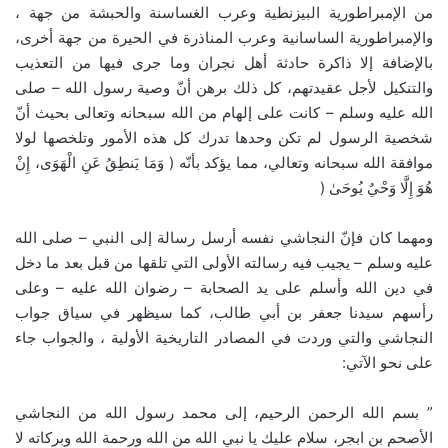
من الإمبراطورية البيزنطية وعرب الغساسنة والحبشة من جهة ،
والإمبراطورية الساسانية وعرب المناذرة في الحيرة من جهة أخرى،
بالإضافة إلا ذاكرة حادثة أهل نجران وما جرى فيها من التعذيب
والتنكيل لأجل عقيدتهم، كل ذلك برهن أنّ وصية رسول الله – صلى
الله عليه وسلم – كانت على إلهام من الله سبحانه وتعالى بحيث أنّ
شخصية الرسول لم تكن وحدها تدرك كل هذه الأمور وتلخصها لولا
موافقة الله سبحانه وتعالي، مما يؤكد بأنّه ( وَمَا يَنطِقُ عَنِ الْهَوَى، إِنْ
هُوَ إِلَّا وَحْيٌ يُوحَىٰ (
ومهما كان فإنّ النجاشي نفسه أرسل رسالة إلى النبي – صلى الله
عليه وسلم – يجيب فيه رسالته الأولى التي تلقها من قبل بعد ما دخل
في دين الله وأسلم على يد الصحابة – رضوان الله عليه – وعلى
رأسهم سيدنا جعفر بن أبي طالب، كما سيظهر في سياق جواب
النجاشي والتي وردت في المصادر التاريخية الأولية ، والجواب جاء
على نحو الآتي:
” بسم الله الرحمن الرحيم، إلى محمد رسول الله من النجاشي
الأصحم بن ابجر، سلام عليك يا نبي الله من الله ورحمة الله وبركاته لا