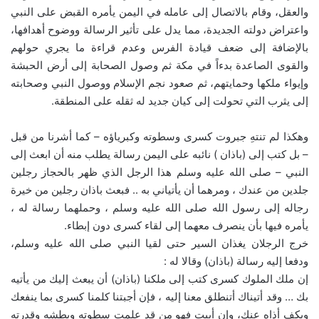
والعقل، وقام بالاتصال إلى عامله في اليمن يأمره القبض على النبي
واعتراض دولته الجديدة، مما يدل على تأثير الرسالة ووضوح أهدافها،
بالإضافة إلى ضعف قيادة الفرس وعدم قراءة ما يجري حولهم
والقوى الصاعدة بدءاً في مكة ثم وصول الصحابة إلى أرض الحبشة
وإيواء ملكها وحمايتهم، ثم صعود نجم الإسلام ووصول النبي وصحابته
إلى يثرب التي تحولت إلى كيان جديد له ثقله على المنطقة.
وهكذا لم تنتهِ جبروت كسرى وسطوته وكبرياؤه – كما أشرنا من قبل
– بل كتب إلى (باذان ) نائبه على اليمن رسالة يطلب منه أن ابعث إلى
النبي – صلى الله عليه وسلم هذا الرجل الذي ظهر بالحجاز رجلين
جلدين من عندك ، ومرهما أن يأتياني به .. فبعث باذان رجلين من خيرة
رجاله إلى رسول الله صلى الله عليه وسلم ، وحملهما رسالة له ،
يأمره فيها بأن ينصرف معهما إلى لقاء كسرى دون إبطاء.
خرج الرجلان يغذان السير حتى لقيا النبي صلى الله عليه وسلم،
ودفعا إليه رسالة (باذان) وقالا له :
إن ملك الملوك كسرى كتب إلى ملكنا (باذان) أن يبعث إليك من يأتيه
بك … وقد أتيناك أتنطلق معنا إليه ، فإن أجبتنا كلمنا كسرى بما ينفعك
ويكف أذاه عنك، وإن أبيت فهو من قد علمت سطوته وبطشه وقدرته