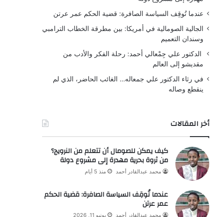
عندما تُوقِف السياسة الصافرة: قضية الحكم عمر عرتن
الجالية الصومالية في أمريكا: بين مطرقة الخطاب الترامبي
وسندان التعميم
الدكتور علي جِمْعالي أحمد: رحلة الفكر والأدب من
مقديشو إلى العالم
في رثاء الدكتور علي جمعاله… الغائب الحاضر، الذي لم
ينقطع وصاله
أخر المقالات
كيف يمكن للصومال أن تتعلم من النرويج؟
من ثروة بحرية مهدرة إلى مشروع دولة
محمد عبدالقادر أحمد
منذ 5 أيام
عندما تُوقِف السياسة الصافرة: قضية الحكم
عمر عرتن
محمد عبدالقادر أحمد
يونيو 11, 2026