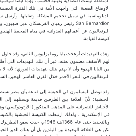
المنطقة ليست اقتصادية ودينية فحسب، وإنما أيضاً سياسية وا
الأوضاع الصعبة التي واجهت الأمة في تلك الفترة العصيبة،
San Bernardion رئيس رهبان الفرنسكان بدير صه
البرتغاليون عن أعمالهم العدوانية في مياه المحيط الهندي
كنيسة القيامة.
وهذه التهديدات أزعجت بابا روما يزليوس الثاني، وقد حاول
لهم الأسقف مضمون بعثته، غير أن تلك التهديدات التي أطل
من البابا الهدوء وأن لا يهتم بتلك بتهديدات الغوري؛ لأنه 
البرتغاليين في البحر الأحمر خلال القرن العاشر الهجير، السادس عش
وقد توصل المسلمون في الحبشة إلى قناعة بأن مصر تستطيع 
الحبشية؛ لأنّ العلاقة بين الطرفين قديمة ويستلهم إلى 
الأحباش للنصرانية على المذهب المذكور ( الأرثوذوكسي) و
في الإسكندرية ، ولذلك ارتبطت الكنيسة الحبشية بالكنيس
وبالتحديد حتى عام 1366هـ/ 946
تكن هي العلاقة الوحيدة بين البلدين بل أن هناك الدير ا