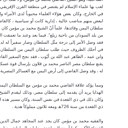
لعب بها علماء الإسلام لم يقتصر في منطقة القرن الإفريق
في الخارج، وكان بعض هؤلاء العلماء محبوباً لدى الأمراء و
لبعض منهم مناصب عالية ، إدارية كانت أو سياسية ، كالقا
سلطان اليمن وقائدها، علماً أنّ الشيخ محمد بن مؤمن كان 
من بلد السودان من ناحية زيلع”. فيما بعد وعند ما تعمقت 
في أحلك الظروف حيث طلب سلطان اليمن من السلطان الناص
وابن عمه ، الطاهر عبد الله بن أيّوب ، فقد نجح السفير ال
يقنع سلطان مصر الناصر محمد بن قلاون بإرسال قوة عسكرية
له ، وقد وصل القاضي إلى أرض اليمن مع العساكر المصرية في شهر رجب سنة 725هـ
ومما يؤكد علاقة القاضي محمد بن مؤمن مع السلطان اليمن
الهدايا يريد أن يقدمه إلى سلطان مصر، وذلك ليقدم الشي
وكان ذلك في ذي القعدة في نفس السنة، وكان مسير هذه البع
ذي القعدة من سنة 726هـ ومعه ثلاثون مملوكاً هدية .
والفقيه محمد بن مؤمن كان يجد عند المجاهد جمال الدين قبول
القضاء الأكبر، كما أسند إليه إحدى وزارات السلطنة مع إمد