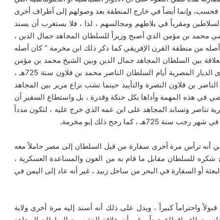
ي فحسب، وإنما أيضاً في خارج المنطقة بعد وصولهم إلى أطراف أخرى
السلاطين ومقرباً في بلاطهم ومجالسهم ، لذا ، فلا يستغرب أن يسند
ضي محمد بن مؤمن الذي أصبح وزيراً للسلطان المجاهد جمال الدين ،
أصله من منطقة القرن الإفريقي كما ذكر ذلك ابن مخرمة ” كان أصله
العلاقة بين السلطان المجاهد جمال الدين وبين الشيخ محمد بن مؤمن
فقد وصل الأمر إلى درجة مثّل السلطان وصار سفيراً له لدى الديار المصرية أيام السلطان الناصر محمد بن قلاون سنة 725هـ ،
ر بن قلاون النصرة والتأييد حينما نشب نزاع مرير بين المجاهد
قاضي في هذه المهمة وأداها بكل حنكة وقدرة ، بل واستطاع السفير أن
 تناصر وتساند المجاهد على ابن عمه الذي خرج عليه ، لتكون مدداً
 ، كما رجح ذلك إبو مخرمة.
ي أنه ترأس مرة أخرى سفارة من قبل السلطان إلى مصر حاملاً معه
خ شكره للسلطان مقابل ما قام به من العون والمساعدة العسكرية ،
ثة أو السفارة في البحر من ساحل زبيد ، غير أنه عاد إلى اليمن في
اً واحتراماً كبيراً ، ويدل على ذلك أنه أسند إليه مرة أخرى ولاية
اده بعطاء وإقطاع جيداً ، غير أن علاقة الفقيه مع السلطان المجاهد