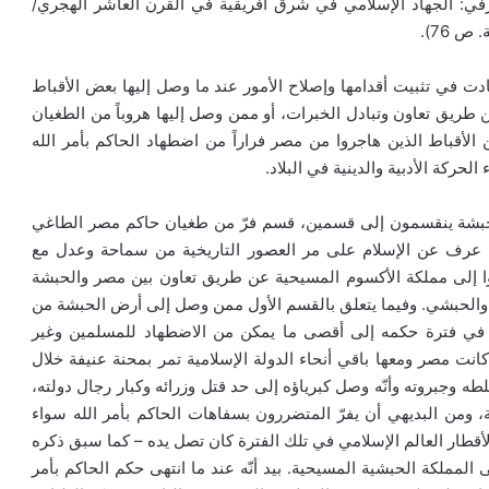
رفي: الجهاد الإسلامي في شرق أفريقية في القرن العاشر الهجري/
 76).
ت في تثبيت أقدامها وإصلاح الأمور عند ما وصل إليها بعض الأقباط
ريق تعاون وتبادل الخبرات، أو ممن وصل إليها هروباً من الطغيان
أقباط الذين هاجروا من مصر فراراً من اضطهاد الحاكم بأمر الله
الحبشة ينقسمون إلى قسمين، قسم فرّ من طغيان حاكم مصر الطاغي
 ما عرف عن الإسلام على مر العصور التاريخية من سماحة وعدل مع
وا إلى مملكة الأكسوم المسيحية عن طريق تعاون بين مصر والحبشة
والحبشي. وفيما يتعلق بالقسم الأول ممن وصل إلى أرض الحبشة من
لغ في فترة حكمه إلى أقصى ما يمكن من الاضطهاد للمسلمين وغير
انت مصر ومعها باقي أنحاء الدولة الإسلامية تمر بمحنة عنيفة خلال
ه وجبروته وأنّه وصل كبرياؤه إلى حد قتل وزرائه وكبار رجال دولته،
ة، ومن البديهي أن يفرّ المتضررون بسفاهات الحاكم بأمر الله سواء
لأقطار العالم الإسلامي في تلك الفترة كان تصل يده – كما سبق ذكره
لمملكة الحبشية المسيحية. بيد أنّه عند ما انتهى حكم الحاكم بأمر