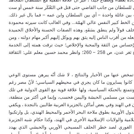
 للسلطان من جانب القاضي حتى قتل في التَعْكَر سنة خمس أو ست
 بين عائلة واحدة – أي بين السلطان وابن عمه – فما بال غير ذلك.
سن الخط كبير النفس عالي الهمّة… وفي الغالب كانت سيرته محمودة
ف قولاً ولم ينطق بسَفَهٍ. وهذه الصفات الحسنة والأخلاق الحميدة
ه من أقرب الناس إليه يثق بهم ويوكل إليهم أكبر مهام دولته ، ومن
لإحساس من الثقة والمحبة والإخلاص؛ حيث ترقت همته إلى الخدمة
السلطانية حتى صار من أكابر رؤسائها. ( أبو مخرمة : تاريخ ثغر عدن، ص 258 – 260؛ وانظر محمد حسين معلم علي: الثقافة
مخض عنها من الأخبار والنتائج ، لا شك أنّه يبرهن مستوى الوعي
 كانوا يسايرون ما كان يجري في محيطهم السياسي؛ لأنّ مصر رغم
تع بالحنكة السياسية، ولها علاقة قوية مع القوى الدولية في تلك
ليست من مسلمي الحبشة واليمن فحسب، وإنما في أكثر من منطقة،
 في الهند وفي بعض أماكن بالجزيرة العربية طالبين بالنجدة ، ويكفي
ل الأوربية بطوق ملاحة البحر الأحمر والمحيط الهندي، بل وارتكبوا
ة والولايات الإسلامية الأخرى في الهند، وكذا حكام شبه الجزيرة
الغوري لصد خطر الحلف المسيحي الأوربي والحبشي الذي يهدد