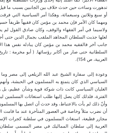
تدهورت وساءت حين حدث خلاف بين الجانبين بسبب ما قيل
أو سبع وثلاثين وسبعمائة، وهكذا أمر السياسية التي فرقت
ومهما كان الأمر فإن محمد بن مؤمن كان فقيهاً ظريفاً ح
ولاسيما في أمر الفقهاء والوقف، وكان صادق القول لم يخل
لعلها جذبت السلطان المجاهد الملقب بجمال الدين حتى أجعل
جانب آخر فالفقيه محمد بن مؤمن كان يبادله نفس هذا ا
العربية، ص 154).
وعودة إلى سفارة الشيخ عبد الله الزيلعي إلى مصر وما ت
السياسي الذي كان يتمتع به المسلمون في الحبشة، وأنهم
الغليان السياسي كانت ذات شوكة قوية وشأن عظيم، بل وتتم
الفترة، فلذلك كان يصل إليها طلب استغاثات المسلمين 
وأنّ ذلك لم يأت بالاعتباط، وقد حدث أن اتصل بها المسلمون
أن نضرب مثلاً وخاصة في العصور المتأخرة عند ما قامت الدو
مجازر فظيعة، استغاث المسلمون في سلطنة كجرات الإسلامي
العربية إلى سلطان المماليك في مصر المسمى سلطان 