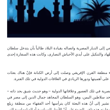
ي إلى الديار المصرية واتصاله بقيادة البلاد طالباً بأن يتدخل سلطان
هاد والتنكيل على أيدي الأحباش النصارى، وكانت هذه السفارة إحدى
اء منطقة القرن الإفريقي وصلت إلى أرض الكنانة فإنّ هناك بعثات
 أهميتها ودورها الريادي في العلاقات الدولية في تلك الفترة.
صرية في تلك العصور وعلاقاتها الدولية – وهو حديث شيق بحد ذاته –
ا أحد سلاطين اليمن، وهو السلطان المجاهد جمال الدين إلى مصر في
شير إلى أنّ هذه البعثة كان يترأسها أحد الفقهاء من منطقة زيلع
رته هذه تلقي الضوء على أنّ الأدوار السياسية أو الدبلوماسية التي