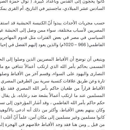
كانوا يحجون إلى القدس وبأعداد كبيرة. ( نوال حمزة الص
السادس عشر الميلادي، ماجستير في التاريخ، أم القرى بمكة. ص
حسب مجريات الأحداث يبدوا أنّ الكنيسة الحبشية قد استفاد
المصريين لأسباب مختلفة، سواء ممن وصل إلى الحبشة عن ط
السياسي في مصر في بعض الفترات مثل قدوم المهاجرين ال
الفاطمي( 966 – 1020م) والذين يعود إليهم الفضل في إحياء الحركة الأدبية والدينية في البلاد.
وينبغي أن نوضح أن الأقباط المصريين الذين وصلوا إلى 
المسمى بحاكم بأمر الله الذي ارتكب أعمالاً تتنافي مع
النصارى واليهود على السواء، وقسم آخر من الأقباط وصل
تارة وعن طريق علاقات كنسية سرية بين الطرفين المصري 
الأقباط فراراً من طغيان حاكم بأمر الله المصري فقد ب
المسلمين عند ما ارتكب أعمالاً بشعة ضد رعاياه، بل يقال ك
حكم حاكم بأمر الله الفاطمي ، وقد أشار المؤرخون إلى تسلط
وكان بينهم بعض الأقباط، وأكثر من ذلك أنه ادعى بالألوهي
كانوا مسلمين وغير مسلمين إلى مكان آمن، علماً أنّ أغلب ا
من قبل _ ومن هنا فقد وجد الأقباط خلاصهم في الهجرة إلى ا