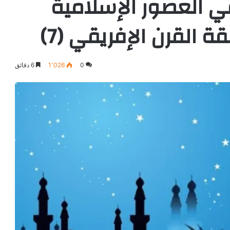
ي العصور الإسلامية
 القرن الإفريقي (7)
0
1٬026
6 دقائق