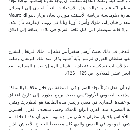
جتماعية، وكانت الحاجة تتطلب أن يوجد تعاوناً إسلامياً موحداً تجاه
 غير أنّه عند ما توالت هذه الاستغاثات التجأ الغوري إلى الوسائل
الدبلوماسية في سبيل تحجيم المشكلة وتقليلها، وأرسل سفارة دبلوماسية برئاسة الأسقف موردي سان برنار دينو Mauro di
يون، ومعه راهبان إلى ملوك وأمراء أوربا وبابا في روما، لإنذارهم بأن يكف
 وإلا فإنه سيضطر إلى قتل كافة الفرنج في بلاده إضافة إلى إغلاق
 التدخل في ذلك بحيث أرسل سفيراً من قبله إلى ملك البرتغال ليشرح
قها سلطان الغوري لم تلق بأية أهمية يذكر عند ملك البرتغال وطلب
لا ينفذ لأسباب عسكرية واقتصادية. (غسان الرمال: صراع المسلمين مع
ر الميلادي، ص 125 – 126).
أن تفعل شيئاً تجاه الصراع في المنطقة من خلال علاقتها بالمملكة
المذهب اليعقوبي الأرثوذكسي بحيث يرجع جذوره إلى تاريخ اعتناق
هو عقيدة النصارى في مصر، ورئيس هذه الطائفة هو البطريرك ومقره
ة المصرية منذ القرن الرابع للميلاد وحتى منتصف القرن العشرين
1م، حيث سمع البطريرك للأحباش باختيار مطران حبشي من جنسهم ، غير أن هذه العلاقة لم
لحبشي الموجود في القدس والذي كان مخصصاً للحجاج الأحباش الذين