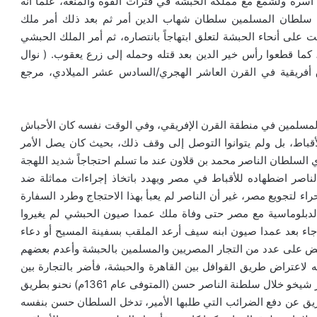
 أسرة ولشمع مع مملكة الحبشة في فترات القوة والمنعة، علماً أنه
ل سلطان المسلمين سلطان شهاب الدين أمر ثم بعد ذلك أمر ملك
على أنحاء الحبشة لتعلق ابتهاجاً بانتصاره، ثم أمر الملك الحبشي
، كما قطعوا رأس خير الدين بعد قتله وحمله إلى زرع يعقوب. ( نوال
أفريقية في القرن العاشر الهجري/السادس عشر الميلادي، مرجع
المسلمين في منطقة القرن الإفريقي، وفي الوقت نفسه كان الأحباش
قباط، بل ولم يتوانوا التوصل إلى وقف ذلك، بحيث كان يصل الأمر
سلطان الناصر محمد بن قلاون عند ما تسلم احتجاجاً شديد اللهجة
نعى على السلطان الناصر اضطهاده للأقباط في مصر ويهدد باتخاذ إجراءات مماثلة ضد
راء لتجويع
مصر، غير أن الناصر لم يعبأ بهذا الاحتجاج وطرد السفارة
 الدبلوماسية مع مصر حتى وفاة ملك عمدا صيون الحبشي لم يغيروا
اء بعد عمدا صيون ابنه سيف أرعد الملقب بسفينة المسيح أو دعاء
13ه/ 1372م – 1373م) حدث أن قبض على عدد من التجار المصريين والمسلمين بالحبشة وأعدم بعضهم
لاعتراض طريق القوافل بين القاهرة والحبشة، فأضر بالتجارة بين
مصر والحبشة، براً وبحراً ، وكان هذا رد فعل لما قام به الأمير شيخو خلال سلطنة الناصر حسن (المتوفى عام 1361م) نحنو بطريق
م 1352م بسبب امتناع البطريق عن دفع الضرائب التي طلبها الأمير، تدخل السلطان حسن بنفسه