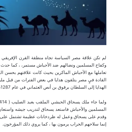
لم تكن علاقة مصر السياسة تجاه منطقة القرن الإفريقي ع
وكفاح المسلمين ونضالهم ضد الأحباش مستمر، ، كما حدث ذ
تعاملها مع الأحباش الماكرين بحيث كانت علاقتهم بحسن الن
القادة فيٍ مصر يتلقون هدايا في بعض الفترات من قبل م
الهدايا إلى السلطان برقوق بن أنص العثماني في عام 1287م.
المسلمين والأحباش فاستعد يسحاق لتدريب جيشه واستعان
وقدم على يسحاق وعمل له ظردخانات عظيمة تشتمل على آلا
إنما سلاحهم الحراب يرمون بها ، كما يروي ذلك المؤرخون.