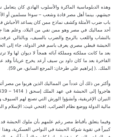
وهذه الدبلوماسية الماكرة والأسلوب الهادي كان يتعامل
جيشهم، بينما أهل مصر قادة وشعب – سوءا مسلمين أو الأقب
باب ضرب الأمثلة وكشف نماذج ممن كان يساعد الأحباش في 
أحد مماليك في مصر وهو ممن نفي من البلاد، وعلم هذا جي
بالنشاب واللعب بالرمح والضرب بالسيف، وبالتالي عرفت
الحبشة قبطي مصري يعرف باسم فخر الدولة، جاء إلى الحبش
بعد ما كانت مملكته ومملكة آبائه همجاً لا ديوان لها ولا ت
الفاخرة بعد ما كان داود بن سيف أرعد يخرج عرياناً وق
الملك. .( إبراهيم علي طرخان: المرجع السابق، ص 59).
وأكثر من ذلك أن عدداً من المماليك الذين هربوا من مصر أثن
النيران الإغريقية، وأنشؤوا الورش التي تصنع لهم السيوف و
مالية الدولة ووضع نظام الضرائب. (فتحي غيث: الإسلام و الحب
وفيما يتعلق بأقباط مصر رغم علمهم بأن ملوك الحبشة قد هددوا
كبيراً في تقوية شوكة الحبشة في النواحي العسكرية، وهذا ل
في النواحي العسكرية فقط، وإنما كان هناك أيضاً أثر في ال