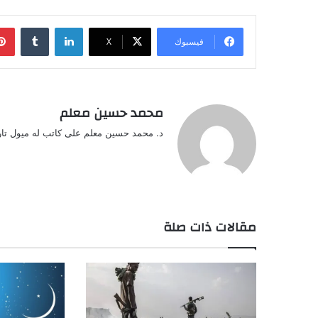
لينكدإن
‏Tumblr
فيسبوك
‫X
محمد حسين معلم
د. محمد حسين معلم على كاتب له ميول تار
مقالات ذات صلة