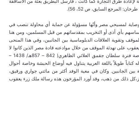
إعادة طرق التجارة كما كانت ، فأرسل البطريق بعثة من الأساقفة
ن: المرجع السابق، ص 52، 56).
ها وصاية لمسيحي مصر وأنّها مسؤولة عن حماية أي محاولة تنصب في
 مساسهم بأي أذى أو التخريب بمقدساتهم من قبل المسلمين، ومن هنا
وقف وتقوية العلاقات الدبلوماسية بين الجانبين، وفي هذا المنحى
قوب على تهدئة الموقف من خلال موادعته قادة مصر الذين كانوا لا
يرضون إساءة المسلمين في منطقة القرن الإفريقي، وخاصة فترة سلطان جقمق العلائي الظاهري( 842 – 857هـ/ 1438 –
 كتاباً طويلاً باللغة العربية يتناول فيه أوضاع الحبشة وخاصة أحوال
بين الجانبين. وكان في معية الوفد أكثر من مائتي جواري ورقيق،
كل ذلك من ذهب، وقد أورد المؤرخون هذه رسالة ملك زرء يعقوب