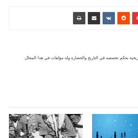
بينتيريست
‏Reddit
‏VKontakte
مشاركة عبر البريد
طباعة
يخية بحكم تخصصه في التاريخ والحضارة وله مؤلفات في هذا المجال.