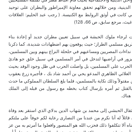
دينية، ومن خلالهم تحقق معاونة الإمبراطور والبطران على توحيد
ي كانت في أوثق الروابط مع الكنيسة. ( رجب عبد الحليم: العلاقات
لرجاء ملوك الحبشة في سبيل تعيين مطران جديد أو إعادة بناء
 طريق مسلمي الطراز؛ حيث يوقعون بهم اضطهادات شديدة، كما ذكرنا
ي نداءات المصريين ومساعيهم في حلحلة النزاع بينهم وبين المسلمين،
 يزور في أراضيها لتدخل في أمر المسلمين في سبيل خلق جو هادئ
ة الحرب على المسلمين، بل واصلت الحرب في ظل وجود الوفد بحيث
لعلائي الظاهري المدعو يحي بن أحمد شاد بك ، فأجبره زرع يعقوب
قتولاً وذلك نكاية بالمسلمين، فلما بلغ السلطان المملوكي ما حدث
القتل ثم أمره بإرسال كتاب بخطه مع رسول من قبله إلى الملك
هناك.
ثقال الحبشي إلى محمد بن شهاب الدين بدلاي الذي استقر بعد وفاة
ئلاً له أنا نكرم من عندنا من النصارى رعاية لكم خوفاً على ملتكم
ألا تتكلفوا ذلك فحزب الله هو المنصور وافعلوا ما أمرتم به من عز