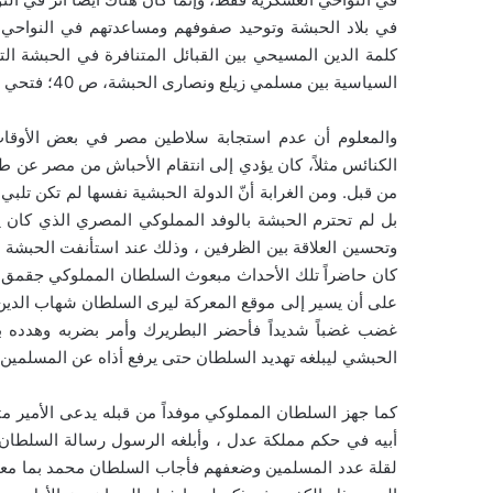
في بلاد الحبشة وتوحيد صفوفهم ومساعدتهم في النواحي ال
كلمة الدين المسيحي بين القبائل المتنافرة في الحبشة الت
السياسية بين مسلمي زيلع ونصارى الحبشة، ص 40؛ فتحي غيث، مرجع سابق، ص 66، 128)
والمعلوم أن عدم استجابة سلاطين مصر في بعض الأوقات 
الكنائس مثلاً، كان يؤدي إلى انتقام الأحباش من مصر عن
من قبل. ومن الغرابة أنّ الدولة الحبشية نفسها لم تكن تلب
بل لم تحترم الحبشة بالوفد المملوكي المصري الذي كان
وتحسين العلاقة بين الظرفين ، وذلك عند استأنفت الحبش
كان حاضراً تلك الأحداث مبعوث السلطان المملوكي جقمق ا
على أن يسير إلى موقع المعركة ليرى السلطان شهاب الدين م
غضب غضباً شديداً فأحضر البطريرك وأمر بضربه وهدده ب
الحبشي ليبلغه تهديد السلطان حتى يرفع أذاه عن المسلمين 
كما جهز السلطان المملوكي موفداً من قبله يدعى الأمير م
أبيه في حكم مملكة عدل ، وأبلغه الرسول رسالة السلطان قا
لقلة عدد المسلمين وضعفهم فأجاب السلطان محمد بما معناه 