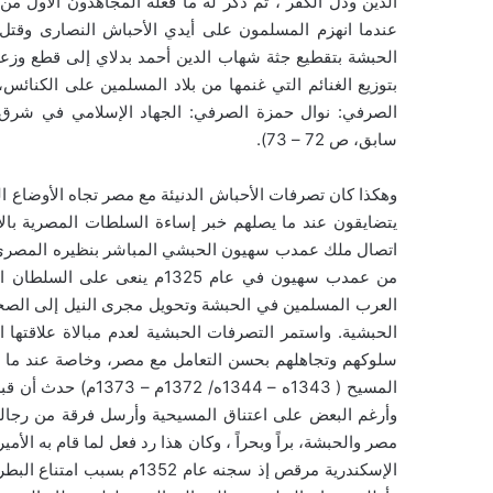
الدين وذل الكفر ، ثم ذكر له ما فعله المجاهدون الأول من
عندما انهزم المسلمون على أيدي الأحباش النصارى وقت
الحبشة بتقطيع جثة شهاب الدين أحمد بدلاي إلى قطع وزعت 
بتوزيع الغنائم التي غنمها من بلاد المسلمين على الكنائس
الصرفي: نوال حمزة الصرفي: الجهاد الإسلامي في شرق 
سابق، ص 72 – 73).
وهكذا كان تصرفات الأحباش الدنيئة مع مصر تجاه الأوضاع 
يتضايقون عند ما يصلهم خبر إساءة السلطات المصرية بالأ
اتصال ملك عمدب سهيون الحبشي المباشر بنظيره المصري ال
من عمدب سهيون في عام 1325م ي
العرب المسلمين في الحبشة وتحويل مجرى النيل إلى الصح
الحبشية. واستمر التصرفات الحبشية لعدم مبالاة علاقتها
سلوكهم وتجاهلهم بحسن التعامل مع مصر، وخاصة عند ما ج
المسيح ( 1343ه – 44
وأرغم البعض على اعتناق المسيحية وأرسل فرقة من رجاله 
الإسكندرية مرقص إذ سجنه عا