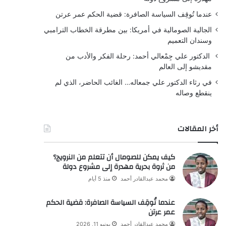
عندما تُوقِف السياسة الصافرة: قضية الحكم عمر عرتن
الجالية الصومالية في أمريكا: بين مطرقة الخطاب الترامبي
وسندان التعميم
الدكتور علي جِمْعالي أحمد: رحلة الفكر والأدب من
مقديشو إلى العالم
في رثاء الدكتور علي جمعاله… الغائب الحاضر، الذي لم
ينقطع وصاله
أخر المقالات
كيف يمكن للصومال أن تتعلم من النرويج؟
من ثروة بحرية مهدرة إلى مشروع دولة
محمد عبدالقادر أحمد
منذ 5 أيام
عندما تُوقِف السياسة الصافرة: قضية الحكم
عمر عرتن
محمد عبدالقادر أحمد
يونيو 11, 2026