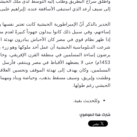
وأطلق سراح البطريق وطلب إليه التوسط لدى ملك الحبشة ل
إلى سيف أرعد الذي استبقى الأساقفة عنده. (إبراهيم عليى طرخا
الجدير بالذكر أنّ الإمبراطورية الحبشية كانت تعتبر نفس
إساءتهم، وفي سبيل ذلك كانوا يبدلون جهوداً كبيرةً لعدم
إذا ظهر نظام قوي في مصر كان الأحباش يبادرون تهدئة الم
شرعت الدبلوماسية الحبشية أن عمل أحد ملوكها وهو زرء يع
1453م) حتى لا يضطهد الأقباط في مصر وينتقم، فأرسل له
المسلمين، وكان يهدف إلى تهدئة الموقف وتحسين العلاقة 
وطشت وإبريق، وسيف مسقط بذهب، وحياصة وبناد ومهماز،
الحبشي رغم طولها.
وللحديث بقية.
شارك هذا الموضوع: