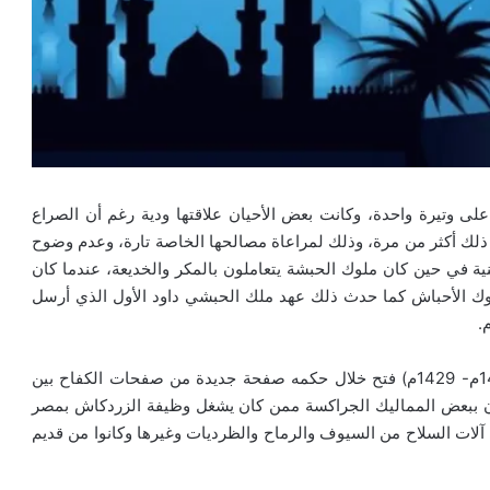
لى وتيرة واحدة، وكانت بعض الأحيان علاقتها ودية رغم أن الصراع
لك أكثر من مرة، وذلك لمراعاة مصالحها الخاصة تارة، وعدم وضوح
ية في حين كان ملوك الحبشة يتعاملون بالمكر والخديعة، عندما كان
لوك الأحباش كما حدث ذلك عهد ملك الحبشي داود الأول الذي أرسل
ولما جاء ملك يسحاق الحبشي الملقب بعبد الصليب ( 1414م- 1429م) فتح خلال حكمه صفحة جديدة من صفحات الكفاح بين
 ببعض المماليك الجراكسة ممن كان يشغل وظيفة الزردكاش بمصر
ت السلاح من السيوف والرماح والظرديات وغيرها وكانوا من قديم