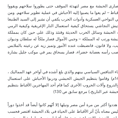
 نصارى الحبشة مع مصر لتهدئة الموقف حتى يطوروا سلاحهم ويقووا
اط – لم يعوا ما يصبوا إليه الأحباش في عملية تطوير سلاحهم. ومن
النواحي العسكرية وأدوات الحرب يكفي أن نشير إلى السيد الطنبغا
ش النجاشي يستحاق كيفية استعمال النار الإغريقية وكيفية الرمي
 الحبشة وسائل الحرب الحديثة وقتئذ وذلك على حين كان بمملكة
ة ورتب له المملكة – وجبي الأموال فصار ملكاً له سلطان وديوان
رتيب، ولا قانون، فانضبطت عنده الأمور وتميز زيه عن رعيته بالملابس
د عصب رأسه بعصابة خضراء، فصار يسحاق يمر في موكب جليل بشارة
اء التنافس السياسي بينهم والذي بلغ أشده في أواخر عهد المماليك ،
هاجروا إلى الحبشة في عهد الملك إسحق ( 1414 – 1439م) وقاموا بتنظيم الجيش الحبشي ودربوا الأحباش على استعمال
الدروع وآلات الحروب الأخرى كما قام أحد المهاجرين الأقباط بتنظيم
شة عبر التاريخ،) مرجع سابق ص 130)
 أكثر من مرة أمن مصر ونيلها إلا أنّهم كانوا أيضاً قد أخذوا دوراً
يس معناه بأنّ أثر الأقباط على الحياة في بلاد الحبشة اقتصر فحسب
نواحي الدينية والاجتماعية بحيث قام أقباط مصر في لملمة المسيحيين