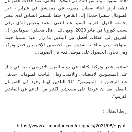
400 سنويًا ، بدلاً من 200 في الوقت الحالي. كما حددت الصومال
قطعة أرض لبناء سفارة مصرية في مقديشو. في فبراير ، عين
الصومال سفيرا جديدًا إلى القاهرة خلفا للسفير السابق لدى مصر
وجامعة الدول العربية السيد عبد الغني محمد وعيس الذي توفي
بسبب كورونا في مايو 2020. ومع ذلك ، قال محللون صوماليون إن
الطريق إلى علاقات أفضل بين البلدين ما زال بعيدًا نسبيا حيث
ستواجه مصر منافسة شديدة من الخصمين الإقليميين قطر وتركيا
وهي تحاول الحصول على موطئ قدم في الصومال.
تستثمر قطر وتركيا بكثافة في دولة القرن الأفريقي ، بما في ذلك
على المستويين الاقتصادي والأمني. وقال الباحث الصومالي حديفي
عبد الرحمن لـ “المونيتور”: “كلا البلدين لهما وجود في الصومال
بالفعل، بعد أن عرضا على مقديشو الكثير من الدعم في الماضي
القريب”.
رابط المقال :
https://www.al-monitor.com/originals/2021/08/egypt-