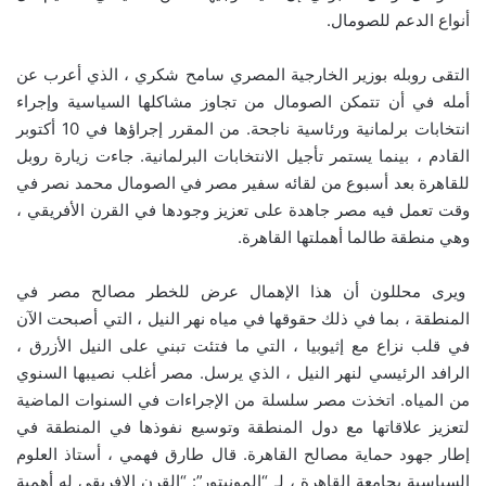
أنواع الدعم للصومال.
التقى روبله بوزير الخارجية المصري سامح شكري ، الذي أعرب عن
أمله في أن تتمكن الصومال من تجاوز مشاكلها السياسية وإجراء
انتخابات برلمانية ورئاسية ناجحة. من المقرر إجراؤها في 10 أكتوبر
القادم ، بينما يستمر تأجيل الانتخابات البرلمانية. جاءت زيارة روبل
للقاهرة بعد أسبوع من لقائه سفير مصر في الصومال محمد نصر في
وقت تعمل فيه مصر جاهدة على تعزيز وجودها في القرن الأفريقي ،
وهي منطقة طالما أهملتها القاهرة.
ويرى محللون أن هذا الإهمال عرض للخطر مصالح مصر في
المنطقة ، بما في ذلك حقوقها في مياه نهر النيل ، التي أصبحت الآن
في قلب نزاع مع إثيوبيا ، التي ما فتئت تبني على النيل الأزرق ،
الرافد الرئيسي لنهر النيل ، الذي يرسل. مصر أغلب نصيبها السنوي
من المياه. اتخذت مصر سلسلة من الإجراءات في السنوات الماضية
لتعزيز علاقاتها مع دول المنطقة وتوسيع نفوذها في المنطقة في
إطار جهود حماية مصالح القاهرة. قال طارق فهمي ، أستاذ العلوم
السياسية بجامعة القاهرة ، لـ “المونيتور”: “القرن الإفريقي له أهمية