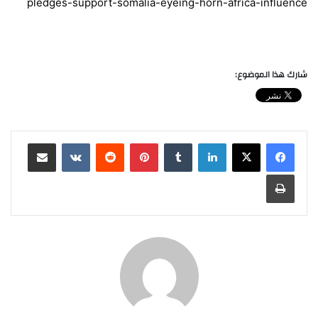
pledges-support-somalia-eyeing-horn-africa-influence
شارك هذا الموضوع:
لينكدإن
‏Tumblr
بينتيريست
‏Reddit
‏VKontakte
مشاركة عبر البريد
طباعة