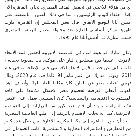
أي من هؤلاء اللاعبين في تحقيق الهدف المصري. تحاول القاهرة الآن
إقناع حلفاء إثيوبيا الرئيسيين ، بما في ذلك الصين ، بالضغط على
أديس أبابا لتوقيع الاتفاق. قال بعض المحللين إن القاهرة أدارت
ظهرها بشكل أساسي للقارة بعد محاولة اغتيال الرئيس المصري
حسني مبارك في أديس أبابا عام 1995.
وكان مبارك قد هبط لتوه في العاصمة الإثيوبية لحضور قمة الاتحاد
الأفريقي عندما فتح مسلحون النار على موكبه. نجا بصعوبة بحياته ،
لكنه توقف عن حضور قمم الاتحاد الأفريقي حتى الإطاحة به في عام
2011. وتوفي مبارك عن عمر يناهز 91 عامًا في عام 2020. وقال
فهمي “غياب مصر عن القارة كان مكلفا للغاية لها”. وأضاف “هذا
الغياب أعطى الفرصة لخصوم مصر لاحتلال مكانتها على كافة
المستويات الاقتصادية والسياسية”. كان السيسي يعمل على عكس
هذه السياسة ، بعد أن قام بعدد كبير من الزيارات إلى العواصم
الأفريقية. كما أنه يجلب الاهتمام بأفريقيا إلى قلب العاصمة المصرية
، بعد أن حول القاهرة إلى مكة المكرمة للأفارقة من خلال عدد كبير
من المعارض والمؤتمرات التجارية والاستثمارية. كانت الصومال في
مركز هذا الاهتمام. قال محللون أمنيون إن الدولة الواقعة في القرن