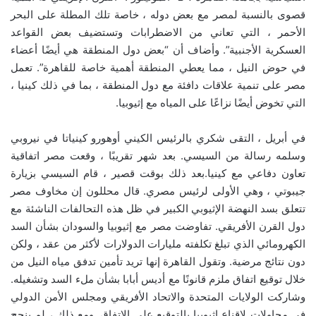
قصوى بالنسبة لمصر مع بعض دوله ، خاصة تلك المطلة على البحر
الأحمر ، التي تعاني من الاضطرابات وتستضيف بعض القواعد
العسكرية الأجنبية”. وأضاف أن “بعض دول المنطقة هي أيضًا أعضاء
في حوض النيل ، مما يعطي المنطقة أهمية خاصة للقاهرة”. تعمل
مصر على تنمية علاقات دافئة مع دول المنطقة ، بما في ذلك كينيا ،
التي تخوض أيضًا نزاعًا على المياه مع إثيوبيا.
في أبريل ، التقى شكري بالرئيس الكيني أوهورو كينياتا في نيروبي
وسلمه رسالة من السيسي. بعد شهر تقريبًا ، وقعت مصر اتفاقية
تعاون دفاعي مع كينيا.بعد ذلك بوقت قصير ، قام السيسي بزيارة
جيبوتي ، وهي الأولى لرئيس مصري. قال محللون إن مخاوف مصر
تتعلق بسد النهضة الإثيوبي الكبير في ظل هذه التحالفات الناشئة مع
دول القرن الأفريقي. تفاوضت مصر مع إثيوبيا والسودان بشأن السد
الكهرومائي الذي تبلغ تكلفته مليارات الدولارات لأكثر من عقد ، ولكن
دون نتائج مرضية. وتقول القاهرة إنها تريد تأمين تدفق مياه النيل من
خلال توقيع اتفاق ملزم قانونًا مع أديس أبابا بشأن ملء السد وتشغيله.
وشاركت الولايات المتحدة والاتحاد الأفريقي ومجلس الأمن الدولي
في محاولات لإقناع إثيوبيا بالتوقيع على الاتفاق. ومع ذلك ، لم ينجح