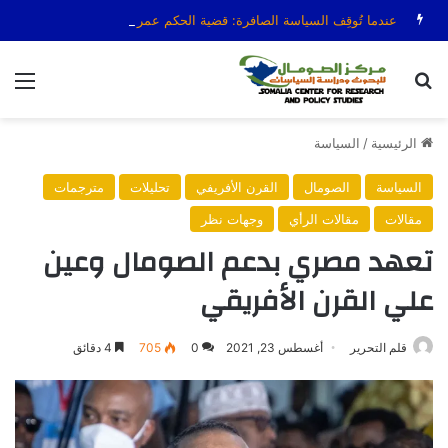
عندما تُوقِف السياسة الصافرة: قضية الحكم عمر عرتن
بحث عن
الق
الرئيسية
/
السياسة
السياسة
الصومال
القرن الأفريفي
تحليلات
مترجمات
مقالات
مقالات الرأي
وجهات نظر
تعهد مصري بدعم الصومال وعين
علي القرن الأفريقي
قلم التحرير
أغسطس 23, 2021
0
705
4 دقائق