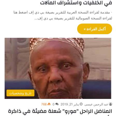
في الخلفيات واستشراف المآلات
· مقدمة لقراءة النسخة العربية للتقرير بصيغة بي دي إف اضغط هنا
لقراءة النسخة الصومالية للتقرير بصيغة بي دي إف…
أكمل القراءة »
تاريخ وشخصيات
عبد الرحمن عيسى
يناير 21, 2019
0
768
المناضل الراحل “مورو” شعلة مضيئة في ذاكرة