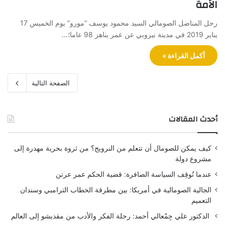
الأمة
رحل المناضل الصومالي السيد محمود يوسف “مورو” يوم الخميس 17
يناير 2019 في مدينة نيروبي عن عمر يناهز 98 عاما؛…
أكمل القراءة »
الصفحة التالية
أحدث المقالات
كيف يمكن للصومال أن تتعلم من النرويج؟ من ثروة بحرية مهدرة إلى
مشروع دولة
عندما تُوقِف السياسة الصافرة: قضية الحكم عمر عرتن
الجالية الصومالية في أمريكا: بين مطرقة الخطاب الترامبي وسندان
التعميم
الدكتور علي جِمْعالي أحمد: رحلة الفكر والأدب من مقديشو إلى العالم