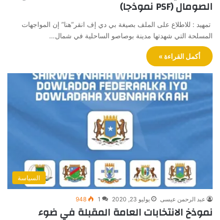
الصومال (PSF ﻧﻤﻮذجا)
تمهيد : للاطلاع على الملف بصيغة بي دي إف انقر”هنا” إن المواجهات
المسلحة التي شهدتها مدينة بوصاصو الساحلية في شمال…
أكمل القراءة »
السياسة
عبد الرحمن عيسى
يوليو 23, 2020
1
948
نموذخ الانتخابات العامة المقبلة في ضوء