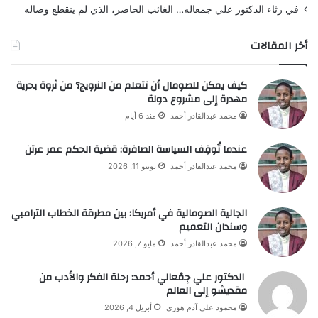
في رثاء الدكتور علي جمعاله… الغائب الحاضر، الذي لم ينقطع وصاله
أخر المقالات
كيف يمكن للصومال أن تتعلم من النرويج؟ من ثروة بحرية
مهدرة إلى مشروع دولة
محمد عبدالقادر أحمد
منذ 6 أيام
عندما تُوقِف السياسة الصافرة: قضية الحكم عمر عرتن
محمد عبدالقادر أحمد
يونيو 11, 2026
الجالية الصومالية في أمريكا: بين مطرقة الخطاب الترامبي
وسندان التعميم
محمد عبدالقادر أحمد
مايو 7, 2026
الدكتور علي جِمْعالي أحمد: رحلة الفكر والأدب من
مقديشو إلى العالم
محمود علي آدم هوري
أبريل 4, 2026