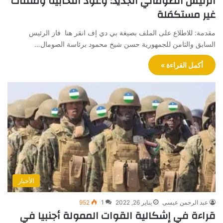
الرئيس الصومالي الجديد: وعود انتخابية وملفات
غير مستكمَلة
مقدمة: للاطلاع على الملف بصيغة بي دي إف انقر هنا فاز الرئيس
السابق والثامن للجمهورية حسن شيخ محمود برئاسة الصومال…
أكمل القراءة »
الأخبار
عبد الرحمن عيسى
يناير 26, 2022
1
952
قراءة في إشكالية القوات الممولة أجنبيا في