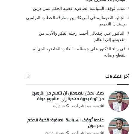
عندما تُوقِف السياسة الصافرة: قضية الحكم عمر عرتن
الجالية الصومالية في أمريكا: بين مطرقة الخطاب الترامبي
وسندان التعميم
الدكتور علي جِمْعالي أحمد: رحلة الفكر والأدب من
مقديشو إلى العالم
في رثاء الدكتور علي جمعاله… الغائب الحاضر، الذي لم
ينقطع وصاله
أخر المقالات
كيف يمكن للصومال أن تتعلم من النرويج؟
من ثروة بحرية مهدرة إلى مشروع دولة
محمد عبدالقادر أحمد
منذ 7 أيام
عندما تُوقِف السياسة الصافرة: قضية الحكم
عمر عرتن
محمد عبدالقادر أحمد
يونيو 11, 2026