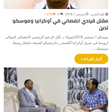
قلم التحرير
سبتمبر 1, 2018
0
1٬316
مقتل قيادي انفصالي في أوكرانيا وموسكو
تدين
موسكو 1 سبتمبر 2018(صونا) ـــ قُتل الزعيم الرئيسي الانفصالي الموالي
لروسيا في شرق أوكرانيا ألكسندر زخارشينكو الجمعة بانفجار وسط
دونيتسك،…
أكمل القراءة »