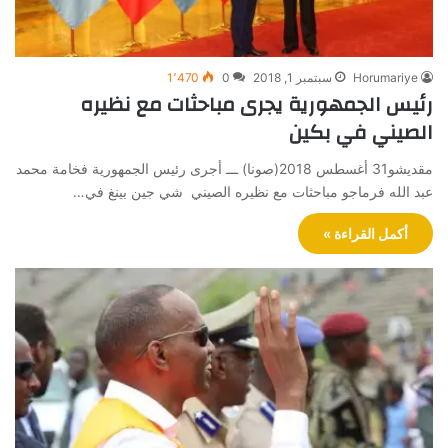
Horumariye
سبتمبر 1, 2018
0
1٬470
رئيس الجمهورية يجرى مباحثات مع نظيره
الصيني في بكين
مقديشو31 أغسطس 2018(صونا) ـــ أجرى رئيس الجمهورية فخامة محمد
عبد الله فرماجو مباحثات مع نظيره الصيني شي جين بينغ في…
أكمل القراءة »