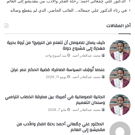
الدكتور علي جِمْعالي أحمد: رحلة الفكر والأدب من مقديشو إلى العالم
في رثاء الدكتور علي جمعاله… الغائب الحاضر، الذي لم ينقطع وصاله
أخر المقالات
كيف يمكن للصومال أن تتعلم من النرويج؟ من ثروة بحرية
مهدرة إلى مشروع دولة
محمد عبدالقادر أحمد
منذ أسبوع واحد
عندما تُوقِف السياسة الصافرة: قضية الحكم عمر عرتن
محمد عبدالقادر أحمد
يونيو 11, 2026
الجالية الصومالية في أمريكا: بين مطرقة الخطاب الترامبي
وسندان التعميم
محمد عبدالقادر أحمد
مايو 7, 2026
الدكتور علي جِمْعالي أحمد: رحلة الفكر والأدب من
مقديشو إلى العالم