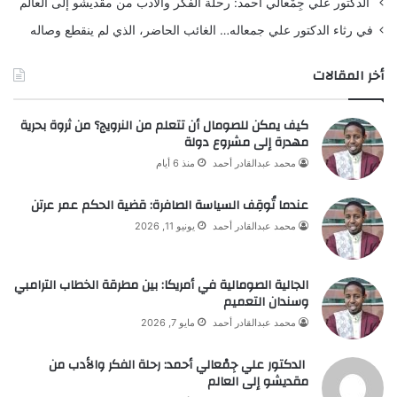
الدكتور علي جِمْعالي أحمد: رحلة الفكر والأدب من مقديشو إلى العالم
في رثاء الدكتور علي جمعاله… الغائب الحاضر، الذي لم ينقطع وصاله
أخر المقالات
كيف يمكن للصومال أن تتعلم من النرويج؟ من ثروة بحرية
مهدرة إلى مشروع دولة
محمد عبدالقادر أحمد
منذ 6 أيام
عندما تُوقِف السياسة الصافرة: قضية الحكم عمر عرتن
محمد عبدالقادر أحمد
يونيو 11, 2026
الجالية الصومالية في أمريكا: بين مطرقة الخطاب الترامبي
وسندان التعميم
محمد عبدالقادر أحمد
مايو 7, 2026
الدكتور علي جِمْعالي أحمد: رحلة الفكر والأدب من
مقديشو إلى العالم