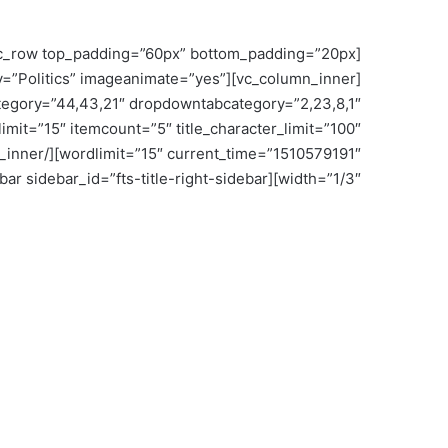
ategory=”Politics” imageanimate=”yes”
tegory=”44,43,21″ dropdowntabcategory=”2,23,8,1″
limit=”15″ itemcount=”5″ title_character_limit=”100″
width=”1/3″][vc_widget_sidebar sidebar_id=”fts-title-right-sidebar”][/vc_column][/vc_row]