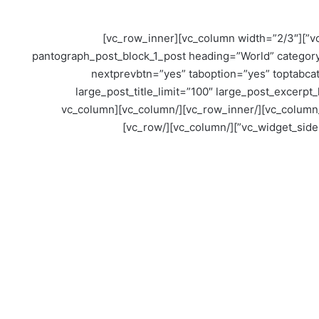
[vc_row top_padding=”60px” bottom_padding=”20px”][vc_column width=”2/3″][vc_row_inner]
[vc_column_inner][pantograph_post_block_1_post heading=”World” c
nextprevbtn=”yes” taboption=”yes” toptabca
large_post_title_limit=”100″ large_post_excerpt_
wordlimit=”15″ current_time=”1510579191″][/vc_column_inner][/vc_row_inner][/vc_column][vc_column