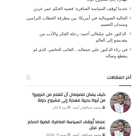
عندما تُوقِف السياسة الصافرة: قضية الحكم عمر عرتن
الجالية الصومالية في أمريكا: بين مطرقة الخطاب الترامبي
وسندان التعميم
الدكتور علي جِمْعالي أحمد: رحلة الفكر والأدب من
مقديشو إلى العالم
في رثاء الدكتور علي جمعاله… الغائب الحاضر، الذي لم
ينقطع وصاله
أخر المقالات
كيف يمكن للصومال أن تتعلم من النرويج؟
من ثروة بحرية مهدرة إلى مشروع دولة
محمد عبدالقادر أحمد
منذ 6 أيام
عندما تُوقِف السياسة الصافرة: قضية الحكم
عمر عرتن
محمد عبدالقادر أحمد
يونيو 11, 2026