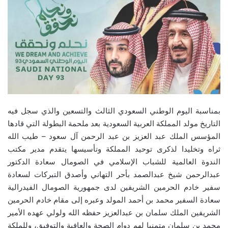
بمناسبة اليوم الوطني السعودي الثالث والتسعين والذي سجل فيه
التاريخ مولد المملكة العربية السعودية بعد ملحمة البطولة التي قادها
المؤسس الملك عبد العزيز بن عبد الرحمن آل سعود – طيب الله
ثراه وتخليدا لذكرى توحيد المملكة وتأسيسها يتقدم مدير مكتب
الندوة العالمية للشباب الإسلامي في الصومال سعادة الدكتور
عبدالرحمن شيخ عبدالصمد بأحر التهاني وأصدق التبركات لسعادة
سفير خادم الحرمين الشريفين لدى جمهورية الصومال الفيدرالية
سعادة السفير محمد بن أحمد المولد وعبره إلى مقام خادم الحرمين
الشريفين الملك سلمان بن عبدالعزيز حفظه الله ولولي عهده الأمير
محمد بن سلمان متمنيا لهم دوام الصحة والعافية والتوفيق، وللملكة