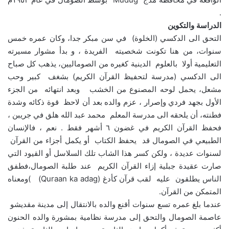
.
الدراسة والتكوين
التحق الى الدكسي (الخلوة) في سن مبكر جدا، وكان عمره خمس
سنوات، من هنا تكونت شخصيته الفريدة ، و بدأ مشوار مسيرته
التعليمية أولا بالعلوم الدينية كغيره من الصوماليين، يذهب كل صباح
الى الدكسي (مدرسة لتحفيظ القرآن الكريم) بشغف كبير وحب
مشعل، يحمل لوحه المصنوع من الخشب وبعد انتهائه من الجزء
الأول بجهد فردي وإصرار ، عزم والده بعد أن لاحظ قوة ذكائه وشدة
فطنته، أن يلحقه الى مدرسة المعلم محمد عبد الله هلق في جريبن ،
فحفظ القرآن الكريم في غضون ٦ أشهر فقط . نعم ، فالإنسان
الطبيعي في الصومال قد يحفظ الكتاب أو يكمل أجزاء من القرآن
لسنوات عديدة ، ولكن كسر هذا الشاب تلك السلاسل أو القيود التي
صارت عقيدة جبلية إزاء القرآن الكريم عند طلبة الصومال،فطفق
الناس يطلقون عليه لقب قرآن كأدغ (Quraan ka adag) )ومعناه
المتمكن من القرآن.
عندما بلغ عمره تسع سنوات أقنع والده بالانتقال إلى مدينة مقديشو
عاصمة الصومال والتحق إلى مدرسة نظامية بمشورة والده الحنون