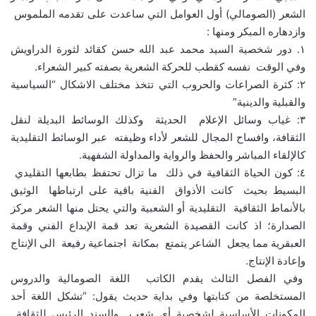
الشعر (الصومالي) أول العوامل التي ساعدت على تقدمه الملموس
وازدهاره المبكر ومنها :
١. دور شخصية السيد محمد عبد الله حسن كقائد لثورة الدراويش
وفي الوقت نفسه كقطب للحركة الشعرية بصفته كبير الشعراء.
٢: كثرة الصراعات والحروب التي تتخذ مختلف الاشكال “السياسية
والقبلية والدينية”
٣: غياب وسائل الإعلام الحديثة وكذلك الوسائط البديلة لنقل
الثقافة، وافساح المجال للشعر لأداء وظيفته عبر الوسائط التقليدية
كالإلقاء المباشر والحفظ والرواية والمداولة الشفهية.
٤: كون الحياة الثقافية في ذلك ما تزال تحتفظ بطابعها التقليدي
البسيط بحيث كانت الأذواق الفنية باقية على ارتباطها الوثيق
بالأنماط الثقافية التقليدية أو الشعبية والتي يحتل منها الشعر مركز
الصدارة؛ اذ كانت القصيدة الشعرية تعد قمة الإبداع الفني وقمة
العبقرية مما يجعل الشاعر يتمتع بمكانة اجتماعية رفيعة الى الإنتاج
وإعادة الإنتاج.
وفي الفصل الثالث يقدم الكاتب اللغة الصومالية والدروس
المستخلصة من كتابتها وفي بداية حديث يقول: “تشكل اللغة أحد
المكونات الأساسية لشخصية أي شعب والسند الرئيس للثقافة