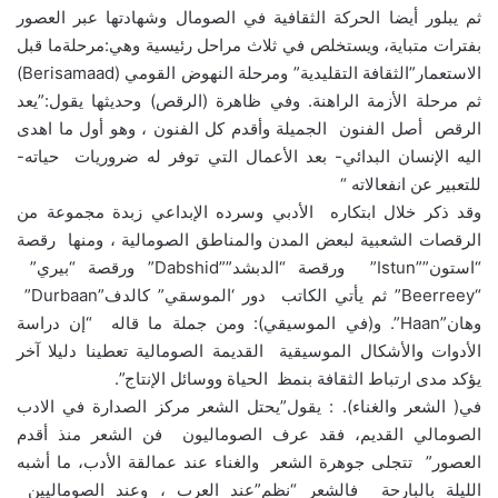
ثم يبلور أيضا الحركة الثقافية في الصومال وشهادتها عبر العصور
بفترات متباية، ويستخلص في ثلاث مراحل رئيسية وهي:مرحلةما قبل
الاستعمار”الثقافة التقليدية” ومرحلة النهوض القومي (Berisamaad)
ثم مرحلة الأزمة الراهنة. وفي ظاهرة (الرقص) وحديثها يقول:”يعد
الرقص أصل الفنون الجميلة وأقدم كل الفنون ، وهو أول ما اهدى
اليه الإنسان البدائي- بعد الأعمال التي توفر له ضروريات حياته-
للتعبير عن انفعالاته “
وقد ذكر خلال ابتكاره الأدبي وسرده الإبداعي زبدة مجموعة من
الرقصات الشعبية لبعض المدن والمناطق الصومالية ، ومنها رقصة
“استون””Istun” ورقصة “الدبشد””Dabshid” ورقصة “بيري”
“Beerreey” ثم يأتي الكاتب دور ‘الموسقي” كالدف”Durbaan”
وهان”Haan”. و(في الموسيقي): ومن جملة ما قاله “إن دراسة
الأدوات والأشكال الموسيقية القديمة الصومالية تعطينا دليلا آخر
يؤكد مدى ارتباط الثقافة بنمظ الحياة ووسائل الإنتاج”.
في( الشعر والغناء). : يقول”يحتل الشعر مركز الصدارة في الادب
الصومالي القديم، فقد عرف الصوماليون فن الشعر منذ أقدم
العصور” تتجلى جوهرة الشعر والغناء عند عمالقة الأدب، ما أشبه
الليلة بالبارحة فالشعر “نظم”عند العرب ، وعند الصوماليين