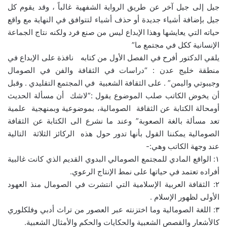
جيل إلى جيل آخر عن طريق الرواية الشفهية غالباً ، وقد يقوم كل
جيل بإضافة أشياء جديدة أو حذف أشياء لتتوافق في النهاية مع واقع
حياته التي يعايشها وهذا الإبداع ليس من صنع فرد ولكنه نتاج الجماعة
الإنسانية ككل في مجتمع ما”
يلقي الدكتور أفرح في الفصل الأول من كتابه نافذة على الإبداع في
منطقة خليج عدن : “دراسات في الثقافة والفن في الصومال
وجيبوتي واليمن” . على الثقافة الشعبية في المجتمع التقليدي . وقبل
أن يخوض الكاتب صلب الموضوع يقول :”لاشك أن مسألة الحديث
أومحالة الكتابة عن الثقافة الصومالية، بموضوعية وبمنهجية علمية
تعد مسألة بالغة الصعوبة” وعند ما نشرع الى الكتابة عن الثقافة
الصومالية يمكننا القول بأنها تدور حول هذه الركائز الثلاثة التالية
عند وجهة الكاتب وهي:-
١: الواقع المادي للمجتمع الصومالي البدوي القديم الذي كانت غالبية
أفراده تعتمد في حياتها على نمط الإنتاج الرعوي.
٢: الثقافة العربية الإسلامية التي انتشرت في الصومال منذ العهود
الأولى لظهور الإسلام .
٣: اللغة الصومالية وما اختزنته عبر العصور من تراث أدبي وفلكلوري
كالأشعار والقصص الشعبية والحكايات والحكم والأمثال الشعبية.