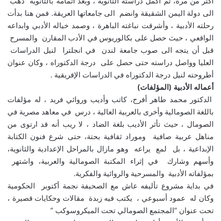
أكثر من مرة، ثم أكمل دراسته الثانوية ، وبعد اتمامه بالثانوية ذهب
الى دولة اليمن الشقيقة وانضم الى جامعاتها العريقة. فمن هنا بدأت
رحلته الأدبية ، وأشرقت نباغته الباهرة ، وصمد خياله الأدبي وابداعه
الواقعي ، حيث حصل على بكالوريوس في الأدب المقارن والمسرح
قبل أن يتجه الى صوب جامعة لندن في انجلترا لنيل الدراسات
العليا وواصل دراسته حتى حصل على درجة الدكتوراه ، وكان عنوان
أطروحته لنيل درجة الدكتوراه في الدراسات الإفريقية .
أعماله الأدبية (المؤلفات)
الدكتور محمد طاهر أفرح، كاتب وأديب وروائي فريد ، له مؤلفات
باللغة الصومالية وأخرى بالعربية العالية ، درس في معاهد مصرية في
الصومال ، حيث تأثر الأديب بلغة الضاد ، لا ريب أنه قد ارتوى من
مناهل عربية صافية وموراد ثقافية بحتة، حتى شرع فنون الكتابة
الإبداعية ، بل لمع يراعه وهو مازال بالمراحل الإعدادية والثانوية،
وأسهم وشارك في إثراء المكتبة الصومالية والعربية، واشتهر
بمؤلفاته الأدبية والمسرحية والروائية والفكرية.
في بداية مشروع تأليفه عاش مع الصحيفة نجمة أكتوبر الحكومية
وكان له عمود أسبوعي ، يكتب فيه زبدة مقالات وحكايات قصيرة ،
تحت عنوان “المجتمع الصومالي تحت الميكروسوكب “