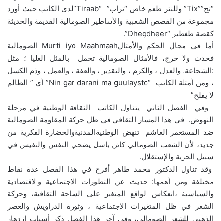
“تح””Tix” وللنثر طعم خاص “تراب” “Tiraab”لدى الكاتب حيث أورد
مجموعة من القصص الشعبية والأساطير الصومالية القديمة والحديثة
كقصة طغطير “Dhegdheer”.
أما في مجال الحكم والأمثالMurti iyo Maahmaah الصومالية
فحدث ولا حرج، فالأمثال الصومالية تحمل بالمثل العليا ؛ مثل
:الشجاعة، والعدل ، والكرم ، والتقدير ، والعفة ، والعمل ، وذم الكسل
، ومن أمثلة الكاتب “Nin gar darani ma guulaysto” أي ” الظالم
لا يفلح”
وفي الفصل الثاني يتناول الكاتب الثقافة الوطنية في مرحلة
النهوض. في هذا المسار الثقافي في ظل حركة المقاومة الصومالية
ضد المستعمر الغاشم تنهض الوطنيةالمدنيةوالحضارة الفكرية من
جديد، لأن الشعب الصومالي كائن باسل يضحي النفس والنفيس في
سبيل الحرية والإستقلال.
وقد تناول الدكتور محمد طاهر أفرح في هذا الفصل عدة نقاط
مختلفة ومن أهمها: حديث عن التطورات الإجتماعية والإقتصادية
والسياسية ،انعكاس الواقع المتغير على الساحة الثقافية، وحركة
الشعر في ظل المتغيرات الإجتماعية ، وثورة الدراويش والعصر
الذهبي للشعر الصومالي، وفي آخر هذا الفصل ذكر أسباب ازدهار