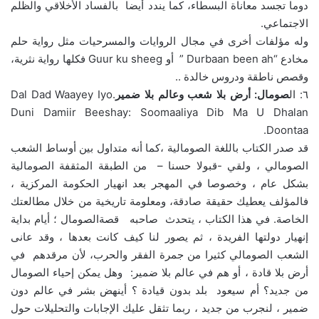
دوما تجسد معاناة البسطاء، كما يندد أيضا بالفساد الأخلاقي والظلم
الاجتماعي.
وله مؤلفات أخرى في مجال الروايات والمسرحيات مثل رواية حلم
مخادع “Durbaan been ah ” أو Guur ku sheeg فكلها رواية نثرية،
وقصص ناطقة ودروس خالدة ..
٦: ال
صومال: أرض بلا شعب وعالم بلا ضمير
.Dal Dad Waayey Iyo
Duni Damiir Beeshay: Soomaaliya Dib Ma U Dhalan
Doontaa.
قد صدر الكتاب باللغة الصومالية ،كما أنه متداول بين أوساط الشعب
الصومالي ، ولقي -قبولا حسنا – من الطبقة المثقفة الصومالية
بشكل عام ، وخصوصا في المهجر بعد انهيار الحكومة المركزية ،
فالمؤلف يعطيك حقيقة صادقة، ومعلومة تاريخية من خلال مطالعتك
الخاصة. في هذا الكتاب ، يتحدث صاحبه قصةالصومال ؛ أيام بداية
إنهيار دولتها الفريدة ، ثم يصور لنا كيف كانت بعدها ، وقد عانى
الشعب الصومالي كثيرا من جمرة الفقر والحرب، لأن مرقدهم في
أرض بلا قادة ، أو هم في عالم بلا ضمير: وهل يمكن إحياء الصومال
من جديد؟ أم سيعود بلد بدون قيادة ؟ أينهض بشر في عالم دون
ضمير ، لنجرب من جديد ، ربما تثقل عليك الإجابات والتحليلات حول