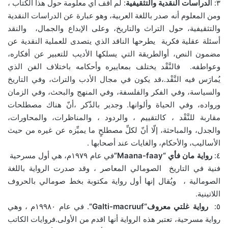
٣: ا
لدراسات النقدية والتثقيفية
: لم أقف أي معلومة حول هذا الكتاب ،
ومن المعلوم أنه صدر باللغة العربية، وهو عبارة عن الدراسات النقدية
والتثقيفية، حول التراث والتاريخ، وعلى الإبداع والجمال، والنقد
أسئلة عقلية فكرية يطرحها الناقد الذي يتصدى للعملية النقدية عن
مضمون النص، أوالطريقة التي يسلكها الأديب للتعبير عن أفكاره،
وعواطفه. فالنَّقْد يختلف بمعاييره وأحكامه باختلاف الفن الذي
يُمارَس فيه النَّقْد.،قد يكون في مجال الأدب والتراث، وفي التاريخ
والسياسة، وفي الفكر والفلسفة، وفي المنهج والبحث، وفي الزمان
ورواده، وفي الحياة وألوانها. وجدير بالذّكر ،أنّ هناك مصطلحات
مقاربة للنَّقْد ، كالتقييم ، والردود ، والمناظرات، والمحاورات،
والجدل، والمباحثة، إلّا أنّ لكلِّ مصطلحٍ ما يميِّزه عن غيره من حيث
الأساليب، والأحكام، والغايات عند أصحابها .
٤:
رواية مان فأي “Maana-faay”
في عام ١٩٧٩م، هي أول مسرحية
فنية في التاريخ الصومالي المعاصر ، وقد صدرت الرواية باللغة
الصومالية ، ويُقال إنها أول رواية مكتوبة بخط صومالي بالحروف
اللاتينية.
٥:
رواية غلتي معروف“Galti-macruuf”
. في عام ١٩٩٨٠م ، وهي
رواية مسرحية، تعتبر هذه الرواية أنها اقدم من الأولى.فروايات الكاتب