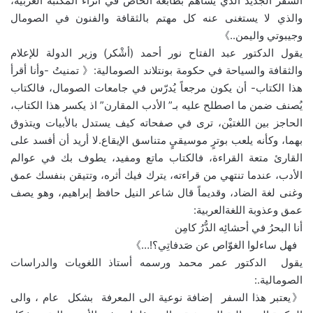
السِّفر الجديد الذي يساهم بطابعه الخاص في اثراء المكتبة العربية،
والذي لا يستغنى عنه كل مهتم بالثقافة والفنون في الصومال
وجيبوتي واليمن..》
يقول الدكتور عبد الفتاح نور أحمد (أشْكر) وزير الدولة للإعلام
والثقافة والسياحة في حكومة بونتلاند الصومالية:《 تمنيتُ -وأنا أقرأ
هذا الكتاب- أن يكون مرجعاً يُدرّس في جامعات الصومال، فالكتاب
يُصنف ضمن ما اصطلح عليه بـ” الأدب المقارن” اذ يكسر هذا الكتاب،
الحاجز بين اللغتيْن، ترى في صفحاته كيف يستدل بالأبيات ويتذوق
بهما، وكأنه يلعب بوترٍ موسيقيٍ متناسق الإيقاع.لا أريد أن أفسد على
القارئ متعة القراءة، فالكتاب ماتع ومفيد، يطوف بك في عوالم
الأدب، عندما تنتهي من قراءته، يترك فيك أثره، وتتيقن بنفسك عمق
وغنى لغة الضاد، وقديماً قال شاعر النيل حافظ إبراهيم، وهو يصف
عمق وعذوبة اللغةالعربية:
أنا البحرُ في أحشائِه الدُّرُ كامِن
فهل ساءلوا الغوّاص عن صَدفاتِي؟!…》
يقول الدكتور عمر محمد ورسمه أستاذ اللغويات والدراسات
الصومالية.:
《يعتبر هذا السفر إضافة نوعية الى المعرفة بشكل عام ، والى