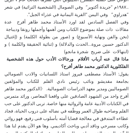
..١٩٨٧م “جريدة أكتوبر” وفي الصومال (الشخصية التراثية) في شعر
“هدراوي” وفي اليمن “القرية اليمانية في عذراء الجبل”.
وفي الفصل السادس لقد اورد الأستاذ محمد طاهر أفرح عدة
مقالات ذات صلة بموضوع الكتاب ومن أهمها وأجملها رونقا وديباجة
(نحن والفن ونهاية الأسبوع) و (صور من بطولة الكلمة) و (إغتيال
الدكتور حسين مروة…الحدث والدلالة) و (ثنائية الحقيقة والكلمة ) و
(ابتهالات على ضريح شجرة مانجو)
ماذا قال عنه أرباب الأقلام ورجالات الأدب حول هذه الشخصية
الفلكلورية الدكتور محمد طاهر أفرح؟
يقول: الأستاذ مصطفى فيروز استاذ اللسانيات والادب الصومالي
بجامعة مقديشو ونائب رئيس نادي القلم للكتاب والمؤلفين
الصوماليين ومدير معهد الدراسات الصومالية. 《الدكتور محمد طاهر
أفرح واحد من الشهود الصادقين على واقعنا المعاصر، ورائد متمرس
في الكتابات الأدبية عامة والروائية منها خاصة. تربى الدكتور على حب
القلم وصاحبه طوال العمر ووظّفه في نضاله على دروب الحياة، فجاد
عطاءه المتدفق في معالجة قضايا أمته بأسلوب فنى رفيع، فهو روائي
وكاتب مسرحي وناقد أدبي وباحث أكاديمي. وها هو الآن يقدم لنا هذا