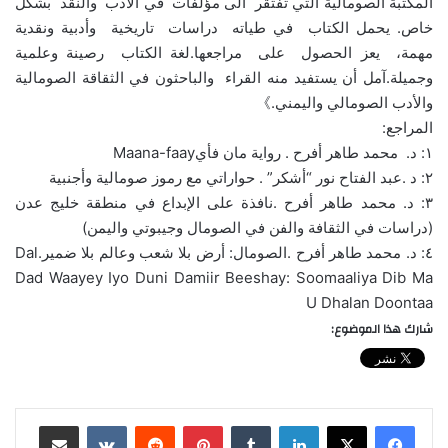
المكتبة الصومالية التي تفتقر الى مؤلفات في الأدب والنقد بشكل
خاص. يحمل الكتاب في طياته دراسات تاريخية وأدبية ونقدية
مهمة، يعز الحصول على مراجعها.لغة الكتاب رصينة وعلمية
وجميلة.آمل أن يستفيد منه القراء والباحثون في الثقاقة الصومالية
والأدب الصومالي واليمني.》
المراجع:
١: د. محمد طاهر أفرح . رواية مان فأيMaana-faay
٢: د .عبد الفتاح نور “أشكر” . حواراتي مع رموز صومالية وأجنبية
٣: د. محمد طاهر أفرح .نافذة على الإبداع في منطقة خليج عدن
(دراسات في الثقافة والفن في الصومال وجيبوتي واليمن)
٤: د. محمد طاهر أفرح .الصومال: أرض بلا شعب وعالم بلا ضمير.Dal
Dad Waayey Iyo Duni Damiir Beeshay: Soomaaliya Dib Ma
U Dhalan Doontaa
شارك هذا الموضوع:
لينكدإن
‏Tumblr
بينتيريست
‏Reddit
‏VKontakte
مشاركة عبر البريد