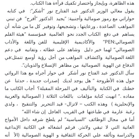
هذه الظاهرة، وبإيجاز واختصار تكفيك قرأءة هذا الكتاب.
يقول معالي الوزير الدكتور عبد الفتارح نور “أشكر”: في كتابه
حواراتي مع رموز صومالية وأجنبية: “يجيد الدكتور “أفرح” فن تبني
المواهب الصاعدة ، ورعايتها ، وتشجيعها، وتوفير كل ما من شأنه أن
يساهم في دفع الكتاب الجدد نحو العالمية فمؤسسة “هيئة القلم
الصومالي:PEN” والأكاديمية الإقليمية للفن واللغة والأداب
الصومالي” لهما خير دليل وشاهد على عطائه ، وتفانيه في دعم
اللغة الصومالية واكتشاف المواهب من أجل رؤية أوسع تتمثل:في
الدفاع عن الهوية الصومالية من مظاهر الإنسلاخ والذوبان”.
سأل الدكتور عبد الفتاح نور أشكر في حوار أجراه مع هذا الروائي
حول هذه الأطروحة ” هل يوجد لديك إصدرات جديدة ، حدثنا عن
خطتك في الكتابة والتأليف في المرحلة المقبلة؟ أجاب الكاتب ما
مفاده .” انهيت كتابة مؤلفات باللغات الثلاثة ( الصومالية والعربية
والإنحليزية ) وهذه الكتب – لاتزال- قيد التحرير والتنقيح ، ولدي
رغبة عارمة في طباعتها في القريب العاجل إن شاء الله”
أما في مجال الوظائف “السياسية” لم يلطخ شرفه داخل الأمواج
العاتية التي لا تبقي ولاتذر. فرغم انشغاله في الكاتبة الإبداعية
والدراسة وتألقه علي الحركة الثقافية و الهوية الصومالية (الأ أنه