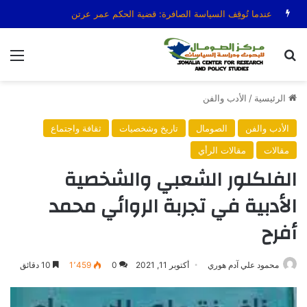
عندما تُوقِف السياسة الصافرة: قضية الحكم عمر عرتن
بحث عن
الق
الرئيسية
/
الأدب والفن
الأدب والفن
الصومال
تاريخ وشخصيات
ثقافة واجتماع
مقالات
مقالات الرأي
الفلكلور الشعبي والشخصية
الأدبية في تجربة الروائي محمد
أفرح
محمود علي آدم هوري
أكتوبر 11, 2021
0
1٬459
10 دقائق