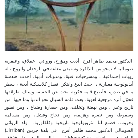
الدكتور محمد طاهر أفرح أديب ومؤرخ، وروائي عملاق، وعبقرية
صومالية لا تمحو من الذاكرة وستبقى معلقة في الوجدان والروح ، له
رويات إجتماعية ، ومسرحيات فنية، ومدونات أدبية، أحدث هندسة
أيديولوجية معيارية ، حيث أبدع وابتكر فصار كلاسيكية أدبية ، سطر
ما في صدره فأصبح قامة فكرية. بحث عن الحقيقة وسلك بطرائقها
فحوّل أثره مرجعية لغوية، بعث قلمه السيال نحو الدنيا وما فيها من
تاريخ وعبر ، ومن نهضة وتخلف، ومن حضارة وضياع ، ومن تطور
وسقوط، ومن نصرة وهزيمة، ومن نجاح وفشل، ومن مسالمة
وحروب، فصنع لنا انثروبولوجية تاريخية وفلكلورية. ولد الروائي
الصومالي الدكتور محمد طاهر أفرح في بلدة جريبن (Jirriban)
الواقعة في محافظة مدج “Mudug “بوسط الصومال في عام ١٩٥٢م