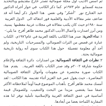
ثم أسس الأديب أول مجلة صومالية تصدر خارج مقديشو وبالتحديد
مدينة كسمايو عام ١٩٧٣م كما ذكر الكاتب في حوار أجراه الدكتور
عبد الفتارح نور “أشكر” وفي نفس هذا الحوار ذكر أيضا أنه قد
ضاعف نشر مقالاته الأدبية والعلمية فور انتقاله الى الدول العربية
سنة ١٩٨٠م حيث كان يكتب مقالاته في مجلات عربية معظمها يمنية،
ومن أبرز اصدارت وأعمال الأديب الدكتور محمد طاهر أفرح ما يلي:-
١:
نداء الحرية
: صدر هذا الكاتب باللغة العربية في عام١٩٧٦م، الكتاب
عبارة عن قصص من التراث الصومالي، والمسرحيات التاريخية، ولم
أجد أي معلومة تفصيلة حول هذا الكتاب سوى أنه رواية تاريخية
صومالية بحتة..
٢:
نظرات في الثقافة الصومالية
: من اصدارات دائرة الثقافة والإعلام
حكومة شارقة ٢٠٠٢م وقد صدر الكتاب باللغة العربية.. يقدم هذا
الكتاب صورة مختصرة عن مقومات وأحوال الثقافة الصومالية
المعاصرة ، حيث يقول عمر عبد العزيز أثناء تقديمه هذا الكاتب : لقد
أمسك محمد طاهر أفرح بأهداب الموضوع فيما أومأ لملاحظاته الأكثر
عمقا مما يقتضي مزيدا من البحث والتنقيب، وللصومال قيمة
أساسية في عمق الثقافة العربية والإسلامية تأملية توفر لنا هذه
المقارنة اللماحة بعضا من أبعادها.