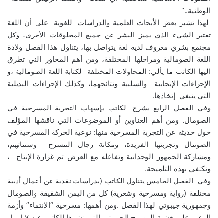
الوطنية..”
لهذا تشير بعض الأبحاث العلمية والدراسات اللغوية على أن اللغة
تعتبر الشيء الذي يميز البشر عن جميع المخلوقات الأخرى، وكل
مجتمع بشري معروف لديه لغة يتواصل بها، يتناول هذا الفصل ولادة
اللغة الصومالية ومراحلها المختلفة، ومن أهم المحاور التي تطرق
اليها الكاتب ما يألي: المحاولات المختلفة لكتابة اللغة الصومالية ،و
الإجراءات الإيجابية والسلبية ونتائجهما، وكذلك الإجراءات البديلية
التي ينبغي إتخاذها.
وفي الفصل الرابع يشرح الكاتب بإسهاب التجربة المسرحية في
الصومال. ومن أهم العناوين أو الموضوعات التي ناقشها المؤلف
حول حديثه عن التجربة المسرحية منها: نوعية الحركة المسرحية في
الصومال وتجربتها الفريدة، ومكانة رجال المسرح وسماتهم،
ومشاركة الجمهور الوجدانية وتفاعله مع العرض ثم غزارة الإنتاج ،
ونكتفي بهذه التلميحة.
وفي الفصل الخامس يتناول الكاتب (بدراسات نقدية عن أعمال أدبية
مختلفة (رواية ومسرحية وشعرية) كل من اليمن الشقيقة والصومال
وجمهورية جيبوتي لهذا الفصل .ومن أهمها: مسرحية “الإنتماء” وأزمة
الوعي على خشبة المسرح الجيبوتي التي نشرها الكاتب عام ٧ ابريل