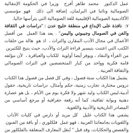
عمل الدكتور محمد طاهر أفرح وزيرا في الحكومة الإنتقالية
الصومالية ونائبا في البرلمان، إضافة الى ذلك فهو مؤسسي
الأكاديمية الصومالية الإقليمية للغة الصومالية التي يترأسها حاليا.
٧:
نافذة على الإبداع في منطقة خليج عدن : “دراسات في الثقافة
والفن في الصومال وجيبوتي واليمن
” . يعد هذا العمل من أفضل
الأعمال في مجال الأدب المقارن والتراث ، اذ هو هالة من حلقات
الكتب التي اعتنت بتيسير قراءة التراث والأدب، حيث يتيح للكثيرين
من القرأء والنقاد ، ويوفر أيضا أولوية للكتاب والعباقرة ، لأن مؤلفه
قامة فكرية وواحد من كبار المتخصصين في التراث الصومالي
والثقافة العربية .
يشمل هذا الكتاب ستة فصول ، وفي كل فصل من فصول هذا الكتاب
دروس مختارة، تجارب زمنية، حكم وأمثال، دراسات تاريخية، حقول
أدبية،ليس الكتاب وليد شهر ولا فكرة يوم من الأيام ، بل هو عصارة
دهنية وبوابة ثقافية، كما أنه رقعة جغرافية أو مرجع أساسي من
المصادر التاريخية والأدبية واللغوية.
يشفي هذا الكتاب غليل كل مريد أو دارس في كليات الآداب
واللغويات بجامعاتنا العربية ، فهو عمل فلكلوري ، أو باقة من الفنون
والقصص والحكايات، وقد قيل ” تُنقل المعارف المتعلقة بالفلكلور من