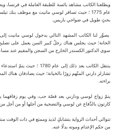
ويطلعنا الكاتب مشاهد بائسة للطبقة العاملة في فرنسا، ويصوِّر
عام 1775 ؛ حيث تسافر لوسي مانيت مع موظف بنك تيلس
بحثٍ طويل في ضواحي باريس.
يصوِّر لنا الكاتب المشهد التالي بدخول لوسي مانيت إل
الحانة؛ حيث يجلس هناك رجلٌ كبير السن يعمل على تصليح ا
سوى الدكتور الكسندر الخارج من السجن والمقيم عند مساعد
ينتقل الكاتب بعد ذلك إلى عام
تشارلز دارني المتّهم زورًا بالخيانة؛ حيث يصادفان هناك الم
براءته.
يتمّ زواج لوسي ودارني بعد قصّة حب، وفي يوم زفافهما يعت
كارتون بالدَّفاع عن لوسي والتضحية من أجلها أو من أجل من
تتوالى أحداث الرواية بتشابكٍ لذيذ وممتع في ذات الوقت منت
من حكم الإعدام وموته بدلًا عنه.