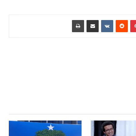
بينتيريست
‏Reddit
‏VKontakte
مشاركة عبر البريد
طباعة