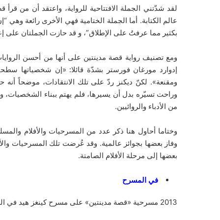
لقد شدّتني الجملة الافتتاحية للرواية، واعتقد أن من قرأ 
عالم الكتابة. أما الجملة الختامية فهي الأخرى رائعة وهي “إن
بكثير مما عرفتُ على الإطلاق”، و قد حازت الجملتان على إعج
ومع تصنيف رواية قصة مدينتين على أنها من أحسن الروايات ال
إدوارد مورغان فورستر بشدّة قائلا: «إن شخصياتها سطحية
ومقنعة». لكنّ ديكنز ردّ على تلك الانتقادات، موضحاً أنه ح
وراحت تسيّره بدل أن يسيرها، فلم يهتم ببناء الشخصيات، وإ
من الأدباء والروائيين.
وختاما أحاول هنا ذكر عدد من المسرحيات والأفلام والمسل
وفاز بعضها بجوائز عالمية. وقد عُرضت تلك المسرحيات وال
بعضها إلى مرحلة الأفلام الصامتة.
في المسرح
2013 مسرحية «قصة مدينتين» على مسرح كينغز هيد في العاصمة البريطانية، لندن.