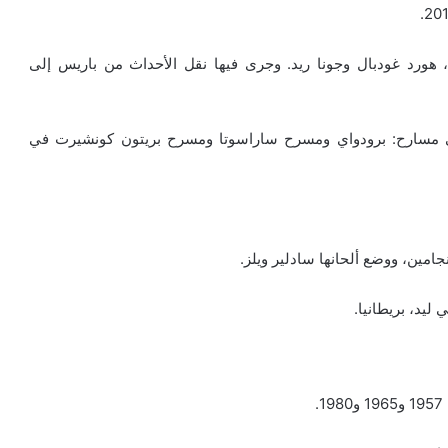
ي، هورد غودبال وجونا ريد. وجرى فيها نقل الأحداث من باريس إلى
 مدينتين» 2009-2007، قدمت على مسارح: برودواي ومسرح ساراسوتا ومسرح بريتون كونشيرت في