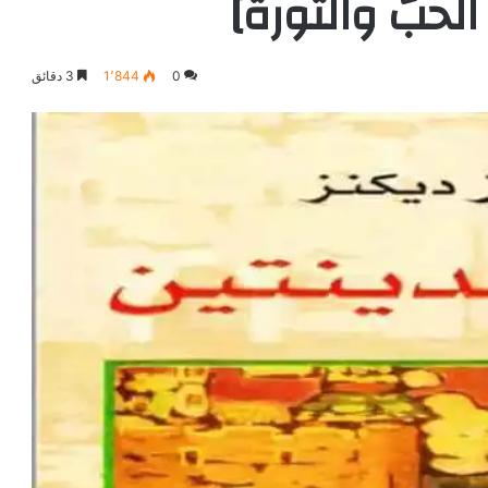
لحبّ والثورة]
0
1٬844
3 دقائق