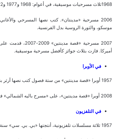
1968ثلاث مسرحيات موسيقية، في أعوام: 1968 و1977 و2012.
2006 مسرحية «مدينتان». كتب نصها المسرحي والأغان
موسكو، والثورة الروسية بدل الفرنسية.
2007 مسرحية «قصة
أميركا. فازت بثلاث جوائز كأفضل مسرحية موسيقية.
في الأوبرا
1957 أوبرا «قصة مدينتين» من ستة فصول كتب نصها آرثر بنجامين، ووضع ألحانها سادلير ويلز.
2008 أوبرا «قصة مدينتين»، على «مسرح باليه الشمالي» في ليد، بريطانيا.
في التلفزيون
1957 ثلاثة مسلسلات تلفزيونية، أنتجتها «بي. بي. سي» سنة 1957 و1965 و1980.