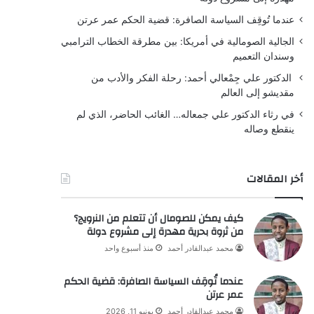
عندما تُوقِف السياسة الصافرة: قضية الحكم عمر عرتن
الجالية الصومالية في أمريكا: بين مطرقة الخطاب الترامبي
وسندان التعميم
الدكتور علي جِمْعالي أحمد: رحلة الفكر والأدب من
مقديشو إلى العالم
في رثاء الدكتور علي جمعاله… الغائب الحاضر، الذي لم
ينقطع وصاله
أخر المقالات
كيف يمكن للصومال أن تتعلم من النرويج؟
من ثروة بحرية مهدرة إلى مشروع دولة
محمد عبدالقادر أحمد
منذ أسبوع واحد
عندما تُوقِف السياسة الصافرة: قضية الحكم
عمر عرتن
محمد عبدالقادر أحمد
يونيو 11, 2026