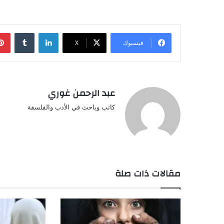
لينكدإن
‏Tumblr
فيسبوك
‫X
عبد الرحمن غوري
كاتب وباحث في الأدب والفلسفة
مقالات ذات صلة