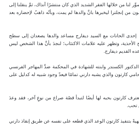
 لنا من خلالها الفقر الشديد الذي كان منتشرًا آنذاك، ثمَّ ينقلنا إلى
ون من إنجلترا ليخبرها بانَّ والدها لم يمت، وبأنّه ذاهبٌ لإحضاره بعد
ى إحدى الحانات مع السيد ديفارج مساعد والدها يصعدان إلى سطح
لأحذية، وتظهر عليه علامات الاكتئاب؛ لنجدَ بأنَّ هذا الشخص ليس
ه القديم ديفارج.
 1780 ؛ حيث يتمّ استدعاء الدكتور الكسندر وابنته للشهادة في المحكمة ضدَّ المهاجر الفرنسي
حامي كارتون والذي يشبه دارني تمامًا فيعدّ وجود شبيه له كدليل على
رف كارتون بحبه لها أيضًا لتبدأ قصّة صراع من نوعٍ آخر، فقد وعدَ
 تحب.
هيةً بتنفيذ كارتون الوعد الذي قطعه على نفسه عن طريق إنقاذ دارني