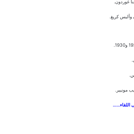
 اللقاء
……