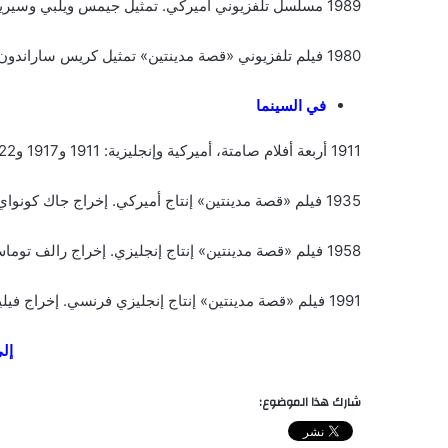
1989 مسلسل تلفزيوني أميركي. تمثيل جيمس ويلبي وسيرينا غوردون.
1980 فيلم تلفزيوني «قصة مدينتين» تمثيل كريس ساراندون وأليس كريغ.
في السينما
1911 أربعة أفلام صامتة، أميركية وإنجليزية: 1911 و1917 و1922 و1930.
1935 فيلم «قصة مدينتين» إنتاج أميركي. إخراج جاك كونواي.
1958 فيلم «قصة مدينتين» إنتاج إنجليزي. إخراج رالف توماس.
1991 فيلم «قصة مدينتين» إنتاج إنجليزي فرنسي. إخراج فيليب مونيير.
إلى
شارك هذا الموضوع: