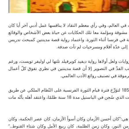
في العالم، وفي رأي معظم النقاد لا ينافسها عمل أدبي آخر أيا كان
 مشوقة ومؤلمة معا تلك الحكايات عن حياة بعض الأشخاص والوقائع
ة في فرنسا أثناء الثورة. واعتماد رواية قصة مدينتين كمبحث تدريس
 إلى عدّة أفلام ومسرحيات لم تأت صدفة.
ايات ولعل أولاها رواية ديفيد كوبرفيلد تلتها لي اوليفر تويست، ورغم
تب الفذّ في التصوير إلا أن قصة مدينتين في نظري تفوق كلّ أعمال
رموقة في تصنيف روائع الأدب العالمي.
كُتبت هذه الرواية التي تدور أحداثها في لندن وباريس عام 1859 لتؤرِّخ فترة قيام الثورة الفرنسية على النّظام الملكي عن طريق
تتبّع حياة لوسي مانيت ابنة الطبيب الفرنسي الكساندر مانيت الذي سُجن في الباستيل مدة 18 سنة ظلمًا، واعتقد أهله بأنّه مات
نين هي:”كان أحسن الأزمان وكان أسوأ الأزمان، كان عصر الحكمة، وكان
ن النور، وكان زمن الظلمة، كان ربيع الأمل وكان شتاء القنوط..”