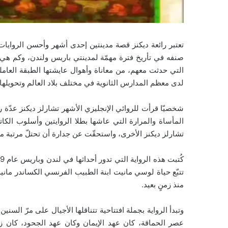
تعتبر رائعة ديكنز قصة مدينتين إحدى أشهر وأحسن الروايات 
صنفه في تأريخ فترة مهمّة لمدينتي باريس ولندن، وكم هي
التي حدثت معهم، من معاناة وأهوال عايشتها الطبقة العامل
لدى معظم المدارس الثانوية في مختلف بلاد العالم وتحويلها
شخصيّا قرأت للروائي الإنجليزي الأشهر تشارلز ديكنز عدّة رو
المأساة والمرارة التي عاشها بطلا الروايتين وأسلوب الكا
تشارلز ديكنز الأخرى، واستحقّت عن جدارة أن تحتلّ مرتبة م
منذ زمنٍ بعيد.
وتبدأ الرواية بجملة افتتاحية تتناقلها الأجيال على مرّ الس
عصر الحماقة، كان عهد الإيمان وكان عهد الجحود، كان زم