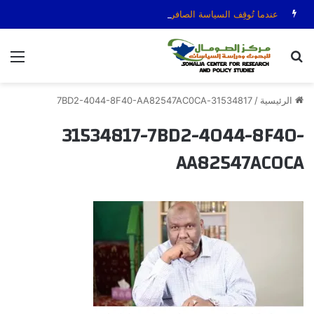
عندما تُوقِف السياسة الصافرة: قضية الحكم عمر عرتن
بحث عن
الق
الرئيسية
/
31534817-7BD2-4044-8F40-AA82547AC0CA
31534817-7BD2-4044-8F40-
AA82547AC0CA