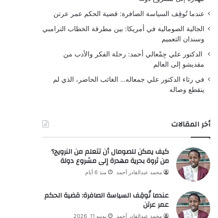
عندما تُوقِف السياسة الصافرة: قضية الحكم عمر عرتن
الجالية الصومالية في أمريكا: بين مطرقة الخطاب الترامبي
وسندان التعميم
الدكتور علي جِمْعالي أحمد: رحلة الفكر والأدب من
مقديشو إلى العالم
في رثاء الدكتور علي جمعاله… الغائب الحاضر، الذي لم
ينقطع وصاله
أخر المقالات
كيف يمكن للصومال أن تتعلم من النرويج؟
من ثروة بحرية مهدرة إلى مشروع دولة
محمد عبدالقادر أحمد
منذ 6 أيام
عندما تُوقِف السياسة الصافرة: قضية الحكم
عمر عرتن
محمد عبدالقادر أحمد
يونيو 11, 2026