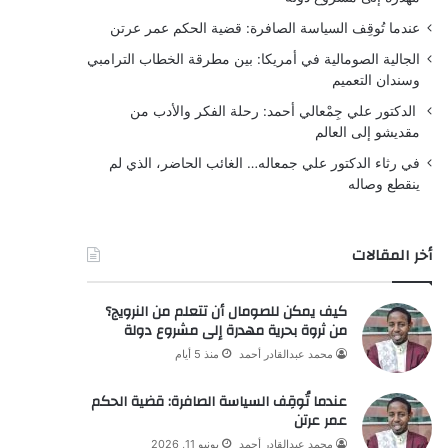
عندما تُوقِف السياسة الصافرة: قضية الحكم عمر عرتن
الجالية الصومالية في أمريكا: بين مطرقة الخطاب الترامبي
وسندان التعميم
الدكتور علي جِمْعالي أحمد: رحلة الفكر والأدب من
مقديشو إلى العالم
في رثاء الدكتور علي جمعاله… الغائب الحاضر، الذي لم
ينقطع وصاله
أخر المقالات
كيف يمكن للصومال أن تتعلم من النرويج؟
من ثروة بحرية مهدرة إلى مشروع دولة
محمد عبدالقادر أحمد
منذ 5 أيام
عندما تُوقِف السياسة الصافرة: قضية الحكم
عمر عرتن
محمد عبدالقادر أحمد
يونيو 11, 2026