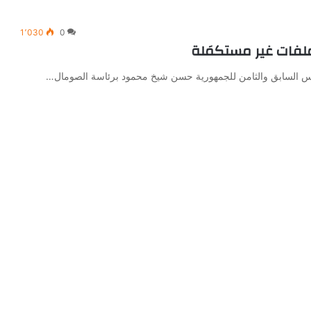
1٬030
0
ملفات غير مستكمَلة
ئيس السابق والثامن للجمهورية حسن شيخ محمود برئاسة الصومال…