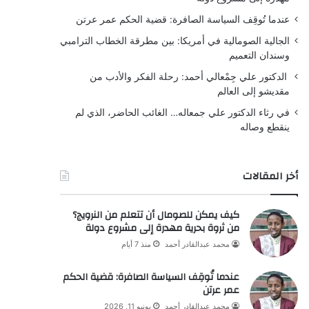
عندما تُوقِف السياسة الصافرة: قضية الحكم عمر عرتن
الجالية الصومالية في أمريكا: بين مطرقة الخطاب الترامبي
وسندان التعميم
الدكتور علي جِمْعالي أحمد: رحلة الفكر والأدب من
مقديشو إلى العالم
في رثاء الدكتور علي جمعاله… الغائب الحاضر، الذي لم
ينقطع وصاله
أخر المقالات
كيف يمكن للصومال أن تتعلم من النرويج؟
من ثروة بحرية مهدرة إلى مشروع دولة
محمد عبدالقادر أحمد
منذ 7 أيام
عندما تُوقِف السياسة الصافرة: قضية الحكم
عمر عرتن
محمد عبدالقادر أحمد
يونيو 11, 2026