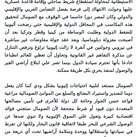
الاستيطانية لمحاولة استقطاع شريط ساحلي وإقامة قاعدة عسكرية
عليها وحولت الانتهاك إلى فرصة بفضل التضامن العربي والإقليمي
والدولي وكان لمصر دورا حاسما في الوقوف مع الصومال لتحقيق
هذه المكاسب في المحافل الدولية والإقليمية حتي رضخت أثيوبيا
للضغط الدولية وطلبت الوساطة من كينيا وقطر وتركيا بعد أن
أصبحت معزولة دبلوماسيا، وبعد عقد جولة مفاوضات غير مباشرة
في نيروبي وجولتين في أنقرة لا زالت إثيوبيا تراوغ وترفض التنازل
عن مذكرة التفاهم غير القانونية وتحاول أن تعظي للعالم انطباعا
خادعا بأنها تحترم سيادة الدول بينما تصر علي ابتلاع أراضي الغير
والوصول لمنفذ بحري بكل طريقة ممكنة.
الصومال مستعد لتلبية احتياجات إثيوبيا بشكل ودي كما كان يفعل
دوما لتصدير واستيراد البضائع والسلع من الموانئ الصومالية مراعية
قواعد حسن الجوار وحاجة كل دولة للأخرى في تأمين مصالحها
المتعددة دون قيود أو شرط مجحفة لأن الصومال ستجني فوائد
اقتصادية كبيرة وتعول علي السوق الإثيوبية ولا تنوي صدها عن
الوصول الشرعي للبحر طبقا لاتفاقية قانون البحار ولكنها لن تفرط
في سيادتها واستقلالها ووحدة وسلامة أراضيها تحت أي ذريعة من