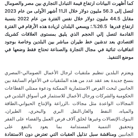
كما أظهرت البيانات ارتفاع قيمة التبادل التجاري بين مصر والصومال
لتصل إلى 56.3 مليون دولار خلال الـ11 أشهر الأولى من عام 2023
مقابل 44.5 مليون دولار خلال نفس الفترة من عام 2022 بنسبة
ارتفاع قدرها 26.5
%.
؛ ويسعي البلدان لزيادة هذه الأرقام في الفترة
القادمة لتصل إلي الحجم الذي يليق بمستوى العلاقات كشريك
اقتصادي بعد تدشين خط طيران مباشر بين البلدين وخاصة بوجود
اتفاقيات ثنائية في مجال التجارة والصناعة تحتاج فقط وضعها في
موضع التنفيذ.
ويعتزم البلدين تنظيم ملتقيات لرجال الأعمال الصومالي-المصري
بنسخ جديدة بعد عقد عدد من هذه الملتقيات في الأعوام السابقة بين
الجانبين لبحث
الفرص الاستثمارية الممكنة ودعوة ممثلي القطاعات
الحكومية والشركات ورجال الأعمال للاستثمار في أسواق البلدين في
المجالات الواعدة مثل مجالات ،الزراعة والإنتاج الحيواني،الطاقة
والمياه، النفط والغاز،النقل البري والبحري، الطيران،
البنوك،الإتصالات وغيرها لخلق آلاف فرص العمل والقضاء على الفقر
وتحقيق التنمية المستدامة بما يعود بالنفع على
الجانبين
ومناقشة سبل تذليل العقبات التي تعترض دون الاستفادة