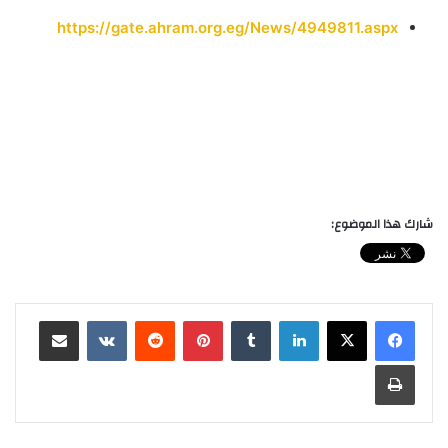
https://gate.ahram.org.eg/News/4949811.aspx
شارك هذا الموضوع:
لينكدإن
‏Tumblr
بينتيريست
‏Reddit
‏VKontakte
مشاركة عبر البريد
طباعة