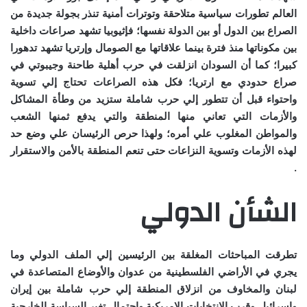
العالم تطورات سياسية متلاحقة وتوترات أمنية تنذر بجولة جديدة من
الصراع بين الدول أو بين الدولة نفسها؛ فإثيوبيا تشهد صراعات داخلية
بين مكوناتها منذ فترة بينما علاقاتها مع الصومال وإرتريا تشهد تدهورا
كبيرا؛ كما أن السودان انزلقت في حرب أهلية طاحنة وجيبوتي في
صراع حدودي مع ارتريا؛ فكل هذه الصراعات تحتاج إلي تسوية
واحتواء قبل أن تتطور إلي حرب شاملة ستزيد من وطأة المشاكل
والأزمات التي تعاني منها المنطقة والتي يدفع ثمنها الشعب
والمواطن المغلوب علي أمره؛ ولهذا حرص الرئيسان علي وضع حد
لهذه الأزمات وتسوية النزاعات حتى تنعم المنطقة بالأمن والاستقرار
.
الشأن الدولي
تطرقت المباحثات المغلقة بين الرئيسين إلي الملف الدولي وما
يجري في الأراضي الفلسطينية من عدوان والأوضاع المتصاعدة في
لبنان والمخاوف من انزلاق المنطقة إلي حرب شاملة بين إيران
وإسرائيل وقرب الانتخابات الامريكية واحتمال تغير السياسة الخارجية