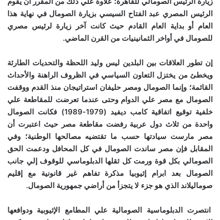
زيارة الرئيس الصومالي للقاهرة؛ علاوة علي ذلك من المقرر أن يقوم
الرئيس المصري عبد الفتاح السيسي بزيارة الصومال في نهاية هذا
العام أو بداية العام القادم حيث كانت آخر زيارة لرئيس مصري
للصومال في أواخر الثمانينيات من القرن الماضي.
إن تطور العلاقات بين البلدين ليس وليد اللحظة والتحديات الطارئة
ويخطئ من يختزل التعاون السياسي في الظروف الراهنة والأحداث
القائمة؛ وإنما الصومال ومصر حليفان استراتيجان منذ القدم ووقفت
الصومال مع مصر علي الدوام وحتى عندما تعرضت للمقاطعة علي
خلفية توقيع اتفاقية كامب ديفيد (
1979-1989
) فكانت الصومال
واحدة من ثلاث دول عربية رفضت مقاطعة مصر حيث اعتبرت أن
مصر مارست سيادتها حسب ما تقتضيه مصالحها الوطنية؛ وفي
المقابل فإن مصر ساندت الصومال في كل المحافل ودعمت الحق
الصومالي بكل قوة ورمت كل ثقلها الدبلوماسي للوقوف إلي جانب
الصومال بعد ابرام إثيوبيا مذكرة تفاهم غير قانونية مع إقليم
صوماليلاند الذي هو جزء لا يتجزأ من أراضي جمهورية الصومال.
انتصرت الدبلوماسية الصومالية علي المطامع الإثيوبية ودوافعها