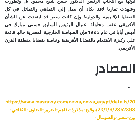
قوتها مع انتخاب الرئيس الدكتور حسن شيخ محمود بل وتطورت
وشهدت تقاربا لافتا يكاد أن يصل إلي التماهي والتماثل في كل
القضايا الإقليمية والدولية؛ وإن كانت مصر قد ابتعدت عن الشأن
الأفريقي عقب محاولة اغتيال الرئيس السابق حسني مبارك في
أديس أبابا في عام
1995
فإن السياسة الخارجية المصرية حاليا قائمة
علي ركيزة الاهتمام بالقضايا الأفريقية وخاصة بقضايا منطقة القرن
الأفريقي.
المصادر
https://www.masrawy.com/news/news_egypt/details/20
23/1/9/2352893/توقيع-مذكرة-تفاهم-لتعزيز-التعاون-الثقافي-
بين-مصر-والصومال-