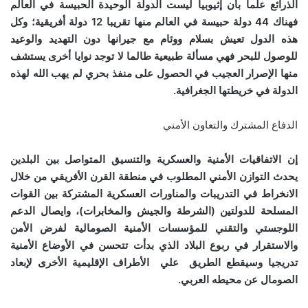
الذرائع علما بأن إثيوبيا ليست الدولة الوحيدة الحبيسة في العالم
فهناك
44
دولة حبيسة في العالم منها تقريبا
12
دولة أفريقية؛ وكل
هذه الدول تعيش بسلام ووئام مع جيرانها دون التهديد والوعيد
للوصول للبحر فهي مسألة طبيعية طالما لا توجد نوايا أخرى يستشف
منها الإصرار العجيب في الحصول على منفذ بحري لم يهب الله لهذه
الدولة في خريطتها الجغرافية.
الدفاع المشترك والتعاون الأمني
إن الاتفاقيات الأمنية والعسكرية والتنسيق المتواصل بين البلدين
يحدث التوازن الأمني المطلوب في منطقة القرن الأفريقي من خلال
الانخراط في التدريبات والمناورات العسكرية المشتركة بين القوات
المسلحة للدولتين (الشرطة والجيش والمخابرات)، وايصال الدعم
اللوجستي والتقني للمؤسسات الأمنية الصومالية لفرض الأمن
والاستقرار في ربوع البلاد الذي بدأت تتحسن في الأوضاع الأمنية
تدريجيا وسيقطع الطريق علي الأطراف الإقليمية الأخرى لإبعاد
الصومال عن محيطه العربي
.