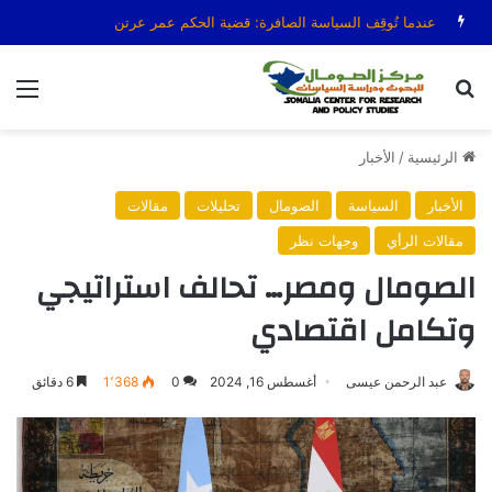
عندما تُوقِف السياسة الصافرة: قضية الحكم عمر عرتن
بحث عن
الق
الرئيسية
/
الأخبار
الأخبار
السياسة
الصومال
تحليلات
مقالات
مقالات الرأي
وجهات نظر
الصومال ومصر… تحالف استراتيجي
وتكامل اقتصادي
عبد الرحمن عيسى
أغسطس 16, 2024
0
1٬368
6 دقائق