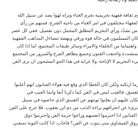
 ثقافة فقهية تحريمية تجرم الغناء وتراه لهوا يصد عن سبيل الله
فقهاء مختلفون في امر الغناء من ناحية الشرع، فمنهم من رأى
هم من تشدّد ورأي التحريم المطلق المجمل دون تفصيل. ففي كل عصر
إذا كان المسلمون في حالة قوة ورقي ونهضة تتضاءل المذاهب الفقهية
اهتماما من الخلفاء والامراء وسائر طبقات المجتمع، اما اذا كان
تشددة واختفت الفنون وجميع مظاهر الفرح والسرور من المجتمع
 التحريم لا الإباحة. ولا غرابة في هذا الجو المشحون ان نرى الفن
ا ارتكبه ولكن كان الخطا الذي وقع فيه هولاء الفنانون انهم أعلنوا
لفسق، فالعيب ليس في الفن كما ذكرنا آنفا وانما العيب في
كان عليهم ان يعلنوا توبتهم عن الفسق الذي خاضوه في سبيل
بريء عن انحرافهم براءة الذئب من دم ابن يعقوب. فلا حرج على الفن
 الفنانين اذا احترموا انفسهم وراعوا حرمة الفن واحترموا ذوق
وق الفيشاوي متى يتوب عن الفن؟ فاجاب: اذا كانت التوبة تمنعني