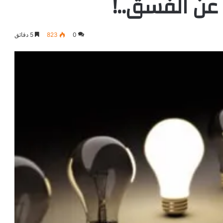
 عن الفسق..!
0
823
5 دقائق