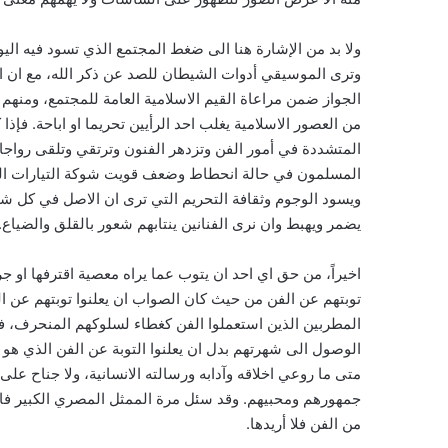
ولا بد من الإشارة هنا الى ضغط المجتمع الذي تسود فيه اليوم
وترى الموسيقي أدوات الشيطان للصد عن ذكر الله، مع ان ال
الجواز ضمن مراعاة القيم الاسلامية العامة للمجتمع، ومن
من العصور الاسلامية يغلب احد الرأيين تحريما او اباحة. ف
المتشددة في أمور الفن وتزدهر الفنون وترتقي وتلقى رواجا و
المسلمون في حالة انحطاط وضعف قويت شوكة التيارات الم
ويسود الوجوم وثقافة التحريم التي ترى ان الاصل في كل شيء
يضمر ويهبط وان نرى الفنانين ينتابهم شعور بالقلق والضياع.
اخيراً، من حق اي احد ان يتوب عما يراه معصية اقترفها او جرم
توبتهم عن الفن من حيث كان الصواب ان يعلنوا توبتهم عن ا
المطربين الذين استعملوا الفن كغطاء لسلوكهم المنحرف، ف
الوصول الى شهرتهم بدل ان يعلنوا التوبة عن الفن الذي هو 
متى ما روعي اخلاقه وآدابه ورسالته الانسانية، ولا جناح على
جمهورهم ومحبيهم. وقد سئل مرة الممثل المصري الكبير فار
من الفن فلا أريدها.