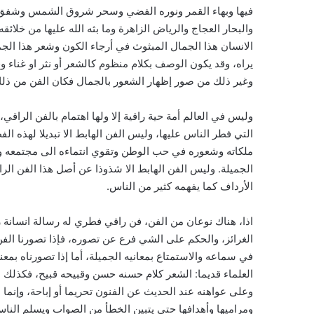
فيها وبهاء القمر ونوره الفضي وسحر شروق الشمس وشفق غروبه
والبحار العجاج والرياض الزاهرة وما بثه الله عليها من خلائقه 
الانسان هذا الجمال المبثوث في أرجاء الكون وشعر هذا الج
يراه، وقد يكون الوصف بكلام منظوم كالشعر أو نثر او غناء
وغير ذلك من صور إظهار الشعور بالجمال فكان الفن من ذلك
وليس في العالم أمة حية راقية إلا ولها اهتمام بالفن الرا
التي فطر الناس عليها، وليس الفن الهابط الا تبديلا لهذه ا
ملكاته وشعوره في حب الوطن وتقوي انتماءه الى مجتمعه وتراثه
الجميلة. وليس الفن الهابط الا شذوذا عن أصل هذا الفن الرا
الأرداف كما يفهمه كثير من الناس.
اذا، هناك نوعان من الفن، فن راقي فطري له رسالة انسانة 
الغرائز، والحكم على الشي فرع عن تصوره، فإذا تصورنا الفن 
في سماعه والاستمتاع بمعانيه الجميلة، أما إذا تصورناه بمع
العلماء قديما: الشعر كلام حسنه حسن وقبيحه قبيح، فكذلك ال
وعلى عواهنه عند الحديث عن الفنون تحريما أو إباحة، وإنم
ومراميها وأهدافها حتى يتبين الخطأ من الصواب ويسلم النا