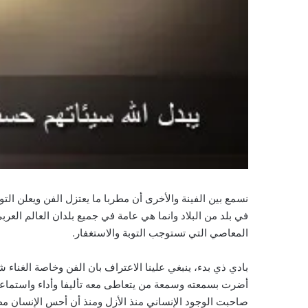
نسمع بين الفينة والأخرى أن مطربا ما يعتزل الفن ويعلن ال
في بلد من البلاد وانما هي عامة في جميع بلدان العالم العر
المعاصي التي تستوجب التوبة والاستغفار.
بادي ذي بدء، ينبغي علينا الاعتراف بان الفن وخاصة الغنا
أضرت بسمعته وسمعة من يتعاطى معه تأليفا وأداء واستماعا
صاحبت الوجود الإنساني منذ الأزل ومنذ أن أحس الإنسان مظ