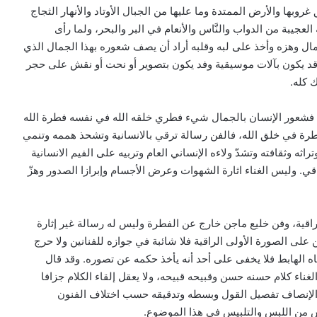
ا والأرض الممتدة وما عليها من الجبال الأوتاد والأنهار الثجاج
العجيبة من الدواب والنَّاس والأنعام في البر والبحر، ولما رأى
مال وهزه وأخذ على لبه وقلبه أراد أن يصف شعوره بهذا الجمال الذي
 وقد يكون بآلات موسيقية وفد يكون بتصوير أو نحت أو نقش على حجر
 كله.
قي، فشعور الإنسان بالجمال شيء فطري خلقه الله في نفسه فطرة الله
لفطرة في خلق الله، فالفن رسالة ترقي بالانسانية وتشحذ هممه وتنمي
 وثقافته وتشدّ ولاءه الإنساني العام وتربيه على الفيم الانسانية
قي. وليس الغناء اثارة الشهوات وعرض الأجسام وإبرازا الصدور وهزّ
راقية، وفن خليع ماجن خارج عن الفطرة وليس له رسالة غير إثارة
على الصورة الأولى الراقية فلا شائبة في جوازه للفنانين ولا حرج
ناه الهابط فلا يخفى على أحد أنه يأخذ حكمه عن تصوره. وقد قال
غناء كلام حسنه حسن وقبيحه قبيحه، ولا يعقل إلقاء الكلام جزافا
ا الإنصاف تفصيل القول وبسطه وتدقيقه حسب اختلاف الفنون
س من اللبس والتلبيس في هذا الموضوع.