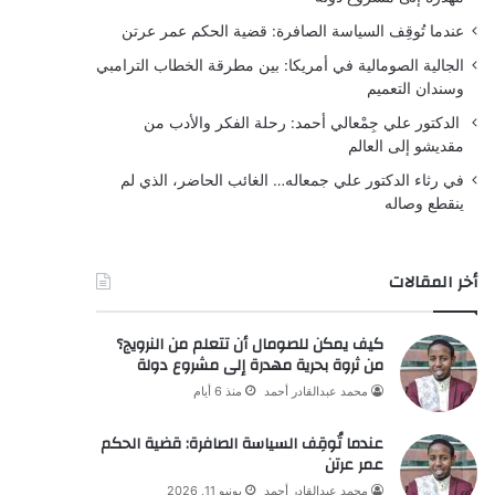
عندما تُوقِف السياسة الصافرة: قضية الحكم عمر عرتن
الجالية الصومالية في أمريكا: بين مطرقة الخطاب الترامبي
وسندان التعميم
الدكتور علي جِمْعالي أحمد: رحلة الفكر والأدب من
مقديشو إلى العالم
في رثاء الدكتور علي جمعاله… الغائب الحاضر، الذي لم
ينقطع وصاله
أخر المقالات
كيف يمكن للصومال أن تتعلم من النرويج؟
من ثروة بحرية مهدرة إلى مشروع دولة
محمد عبدالقادر أحمد
منذ 6 أيام
عندما تُوقِف السياسة الصافرة: قضية الحكم
عمر عرتن
محمد عبدالقادر أحمد
يونيو 11, 2026