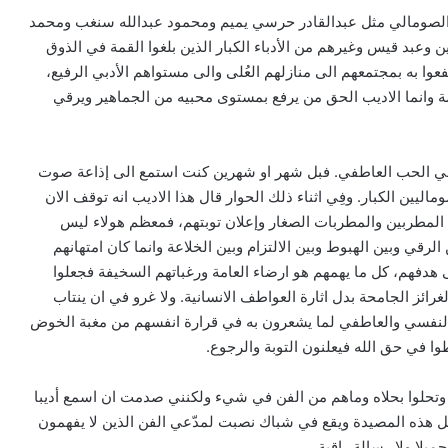
فن الصومالي مثل عبدالقادر حرسي يميم ومحمود عبدالله سنغب ومحمد
عبد قيس وغيرهم من الأدباء الكبار الذين بلغوا القمة في الذوق
فعوا به بمجتمعهم الى منازلهم العُلى والى مستواهم الأدبي الرفيع،
ة وانما الاديب الحق من يرفع بمستوى محبيه من الجماهير ويرقي
فها في الحب العاطفي. فبل شهر او شهرين كنت استمع الى إذاعة صوت
ماليين الكبار. وفِي اثناء ذلك الحوار قال هذا الاديب انه توقف الان
 المطربين والمطربات الصغار وإعلان توبتهم، فمعظم هولاء ليس
الرقي وبين الهبوط وبين الالتزام وبين الخلاعة وانما كان امتهانهم
ى هدفهم، كل ما يهمهم هو ارضاء العامة ورغباتهم السخيفة فجعلوا
ائز الجامحة بدل اثارة العواطف الانسانية. ولا غرو في ان ينتاب
 النفسي والعاطفي لما يشعرون به في قرارة انفسهم من مغبة الخوض
ا في حق الله فيعلنون التوبة والرجوع.
وتحلوا بحلاه وماهم من الفن في شيء ولكنني صدمت ان اسمع أديبا
مثل هذه المصيدة ويقع في شباك نصبت لمدّعي الفن الذين لا يفهمون
يلا ولا رسالة راقية.