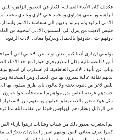
فكذلك كان الأدباء العمالقة الكبار في العصور الزاهرة لل
ابراهيم ورسمي هدراوي ومحمد علي كاري وعبدي محمد أمين و
الأدبي الرفيع ولم ينزلوا بأدبهم الى سفاسف الامور وانما ارت
فليس الاديب من ينزل الى المستوى الأدني لمحبيه من العام
ذوقهم حتى يتذوقوا بالجمال ويدركوا معاني الادب الرفيع.
يؤلمني ان ارى أديبا كبيرا يعلن توبته عن الاغاني التي أل
أميركا الصومالية وكان المذيع يجري حوارا مع احد الأدباء الصو
وتاب عن تأليف الاغاني العاطفية. لم استغرب ان اسمع توبة
لديهم ثقافة عالية يميزون بها بين الجمال وبين السخافة وبين 
للفن لأغراض دنيوية دنيئة ولا يبالون باي طرق يصلون بها ال
جسدهم عرضة للناس بدل مواهبهم الفنية فأصبحوا يثيرون الغر
مثل هولا شعور بالذنب يقلق حياتهم ويمنعهم من الاستقرار
في الرذائل وتطاردهم الهواجس خوفا من عقاب الله لما فرطو
لم استغرب صدور ذلك من شباب وشابات تزينوا بأزياء الفن 
كبيرا يعرف معاني القول ويفهم اسرار البيان ان ينجرّ الى 
منه الا عرض الصور للظهور على الشاشات ولا يهمهم معنى جم