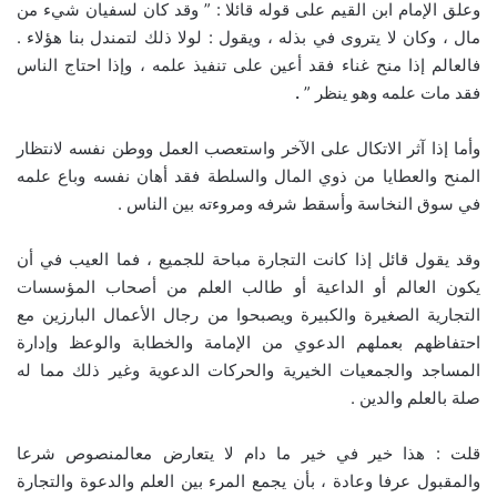
وعلق الإمام ابن القيم على قوله قائلا : ” وقد كان لسفيان شيء من
مال ، وكان لا يتروى في بذله ، ويقول : لولا ذلك لتمندل بنا هؤلاء .
فالعالم إذا منح غناء فقد أعين على تنفيذ علمه ، وإذا احتاج الناس
فقد مات علمه وهو ينظر ”
.
وأما إذا آثر الاتكال على الآخر واستعصب العمل ووطن نفسه لانتظار
المنح والعطايا من ذوي المال والسلطة فقد أهان نفسه وباع علمه
في سوق النخاسة وأسقط شرفه ومروءته بين الناس .
وقد يقول قائل إذا كانت التجارة مباحة للجميع ، فما العيب في أن
يكون العالم أو الداعية أو طالب العلم من أصحاب المؤسسات
التجارية الصغيرة والكبيرة ويصبحوا من رجال الأعمال البارزين مع
احتفاظهم بعملهم الدعوي من الإمامة والخطابة والوعظ وإدارة
المساجد والجمعيات الخيرية والحركات الدعوية وغير ذلك مما له
صلة بالعلم والدين .
قلت : هذا خير في خير ما دام لا يتعارض معالمنصوص شرعا
والمقبول عرفا وعادة ، بأن يجمع المرء بين العلم والدعوة والتجارة