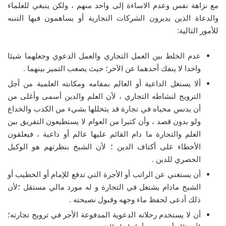
مع نزاهة نفس وعدم الاساءة إلى واحد منهم ، ولكن ينبغي للعلماء
والدعاة الذين يديرون الشركات التجارية أو يساهمون فيها التنبه
للأمور التالية:
عدم الخلط بين العمل التجاري والعمل الدعوي وجعلهما شيئا
واحدا لا ينفك أحدهما عن الآخر؛ حيث يصعب التميز بينهما .
ألا يستغل الداعية أو العالم بمقامه ومكانته العلمية من أجل
الترويج لنشاطه التجاري ، لأن العلم والدين أسمى وأغلى من
أن يدنس محياه في تجارة قد يتخللها بشيء من الكذب والخداع
ولو بدون قصد ، وأن كثيرا من العوام لا يستطيعون التفريق بين
العلم والتجارة ما دام القائم عليها عالم أو داعية ، فيعلقون
الأخطاء على أكتاف الدين ؛ لأن الشيخ بنظرتهم هو الوكيل
الحصري للدين .
أن يستغني عن الراتب أو الأجرة التي تدفع للإمام أو الخطيب أو
الشيخ مادام يشتغل في التجارة و له مورد مالي مستقل ؛لأن
ذلك أدعى لحفظ ماء وجهه وقبول نصيحته .
أن لا يستخدم رحلاته الدعوية المدفوعة الأجر في ترويج تجارته؛