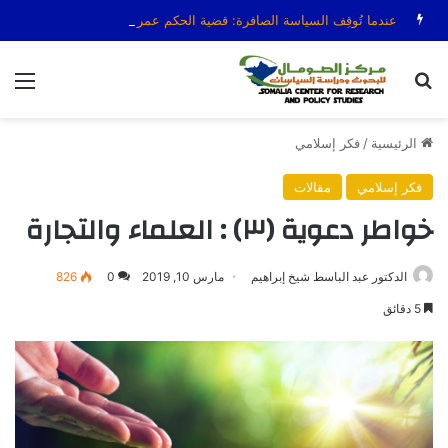
عندما تُوقِف السياسة الصافرة: قضية الحكم عمر عرتن
بحث عن
الق
الرئيسية
/
فكر إسلامي
فكر إسلامي
مقالات
خواطر دعوية (٣) : العلماء والتجارة
الدكتور عبد الباسط شيخ إبراهيم
مارس 10, 2019
0
826
5 دقائق