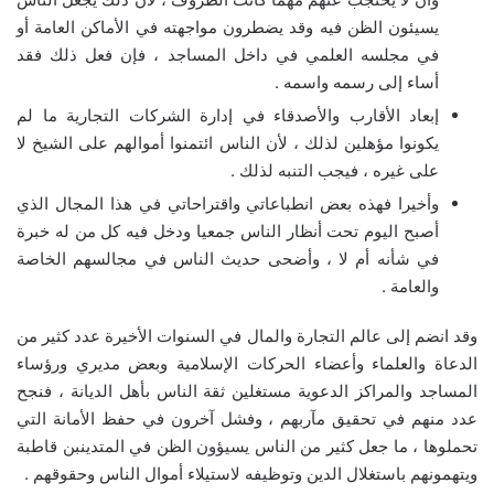
يسيئون الظن فيه وقد يضطرون مواجهته في الأماكن العامة أو
في مجلسه العلمي في داخل المساجد ، فإن فعل ذلك فقد
أساء إلى رسمه واسمه .
إبعاد الأقارب والأصدقاء في إدارة الشركات التجارية ما لم
يكونوا مؤهلين لذلك ، لأن الناس ائتمنوا أموالهم على الشيخ لا
على غيره ، فيجب التنبه لذلك .
وأخيرا فهذه بعض انطباعاتي واقتراحاتي في هذا المجال الذي
أصبح اليوم تحت أنظار الناس جمعيا ودخل فيه كل من له خبرة
في شأنه أم لا ، وأضحى حديث الناس في مجالسهم الخاصة
والعامة .
وقد انضم إلى عالم التجارة والمال في السنوات الأخيرة عدد كثير من
الدعاة والعلماء وأعضاء الحركات الإسلامية وبعض مديري ورؤساء
المساجد والمراكز الدعوية مستغلين ثقة الناس بأهل الديانة ، فنجح
عدد منهم في تحقيق مآربهم ، وفشل آخرون في حفظ الأمانة التي
تحملوها ، ما جعل كثير من الناس يسيؤون الظن في المتدينبن قاطبة
ويتهمونهم باستغلال الدين وتوظيفه لاستيلاء أموال الناس وحقوقهم .