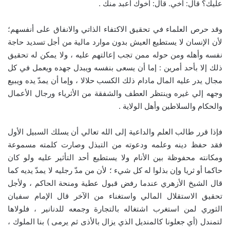
عليك؟ قال: أخي. قال: أخوك أعبد منك .
وقد حرص العلماء في تحقيق الاكتفاء الذاتي والانفاق على أنفسهم؛
لأن الإنسان لا يستطيع العيش بدون موارد مالية من أجل تسديد حاجة
نفسه وأهله ومن حوله ممن تجب إعالتهم عليه ، ولا يمكن له تحقيق
ذلك إلا بأحد أمرين : إما أن يسعى بنفسه ويبدل جهده ويعمل في كل
مجال يدر عليه المال مادام ذلك الكسب حلالا ، وإما أن يمدّ يده ويبيع
وجهه إلي غيره وينتظر العطف والشفقة من الأثرياء ورجال الأعمال
والحكام والسلاطين وأهل الولاية .
فإذا قرر طالب العلم والداعية إلى الله تعالي أن يسلك السبيل الأول
فقد حفظ دينه وعلمه ودعوته من التبذل وصارت كلمته مسموعة
ومكانته محفوظة بين الأنام ولا يستطيع أحد التأثير عليه ولو كان
حاكما أو ثريا وإن بذلوا له كل شيء ؛ لأن من مدّ رجليه لا يمدّ يديه كما
قال الشيخ الأزهري عندما رفض قبول عطية ومنحة الحاكم ، ولأجل
تحقيق الاستقلال المالي واستغناء من الآخر قال الإمام سفيان
الثوري لمن استغرب اشتغاله بالتجارة وجمعه للدنانير ، فلولاها
لتمندل (أي جعلونا كالمنديل الذي يزال بالأذى ثم يرمى ) بنا الملوك ،