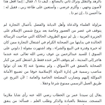
بالزهد والتقلّل ونراك تأتي بالبضائع ، كيف ذا ؟، فقال : إنما أفعل هذا
لأصون وجهي ، وأكرم عرضي ، وأستعين على طاعة ربي ، فقيل له :
ما أحسن ذا ، إن تم ذا .
مزاولة العلماء والدعاة وأهل الديانة والفضل بأعمال التجارة لم
يتوقف في عصر من العصور وخاصة بعد بزوغ شمس الإسلام على
الجزيرة العربية ، بل لم تمنع الظروف الحالكة التي صاحبت الرسالة
الخالدة في بدايتها من الصحابة الكرام في اشتغال التجارة ممن كان
له خبرة وقدرة في البيع والشراء ، وقد اشتهرت مقولة ( دلوني على
السوق ) للسيد عبدالرحمن بن عوف رضي الله تعالى عنه عندما
هاجر إلى المدينة ، لم يتوقف الأمر عنده فقط بل اشتغل كثير من كبار
الصحابة بالصفق في الأسواق ، ولم يبتعدوا عنه إلا بعد أن تولوا
مناصب رسمية في إدارة الدولة الإسلامية خوفا من تضييع الأمانة
الموكلة إليهم وتضارب المصلحة الخاصة والعامة ؛ لأن التربح عن
طريق العمل الرسمي ممنوع شرعا وعقلا .
يقال إن سيدنا عمر بن الخطاب رضي الله عنه رأى شابا ملازما
المسجد، منشغلا بالعبادة والذكر وطلب العلم ، فسأله: من ينفق