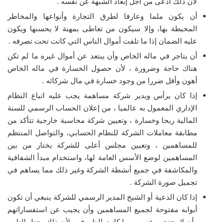
لأن ذلك أدعى من أجل إبعاد الشبهة عن نفسه .
أن يكون ملما وعارفا لطرق التجارة وأنواعها والمخاطر
المحيطة بها، وإلا سيكون من تعاطى بمهنة لا يحسنها ويكون
عليه الضمان إذا ما تلفت أموال الناس التي كانت تحت تصرفه .
أن يتاجر في ماله الخاص وأن يبتعد عن أموال غيره ما لم تكن
هناك حاجة وضرورة ، لأن حصول الخسارة في ماله الخاص
أهون وأقل ضررا من وجود خسارة في مال شركائه .
إذا كان يرأس ويدير شركة مساهمة يجب عليه اتباع النظام
الإداري المعمول به عالميا ، من إعلان الحساب الرسمي للسنة
المالية ربحا وخسارة ، وتعيين شركة محاسبة خارجية تتأكد من
مطابقة معاملات الشركة للنظام الحسابي، والتواصل المنتظم
للمساهمين ، وتعيين مجلس أعلى للشركة يختار من بين
المساهمين لوضع الأسس العامة لها، واستخدام مبدأ الشفافية
والمكاشفة في جميع أنشطة الشركة وغير ذلك مما يساهم في
تجميل صورة الشركة .
إذا كان الدعية أو الشيخ المدير الرسمي للشركة ينبغي أن تكون
أبوابه مفتوحة لجميع المساهمين وأن يجيب عن استفساراتهم
وأن لا يحتجب عنهم مهما كانت الظروف ، لأن ذلك يجعل الناس